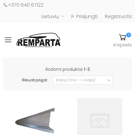
+370 640 67122
Lietuvių
Prisijungti
Registruotis
0
Toggle mobile menu
Krepšelis
Automobilių kėbulo detalės - UAB "Remparta"
Rodomi produktai
1-3
Rikiuoti pagal: