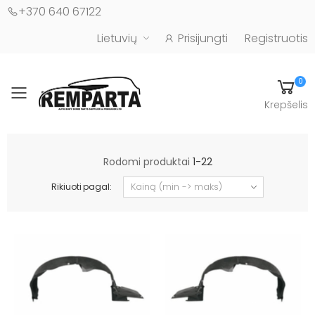
+370 640 67122
Lietuvių
Prisijungti
Registruotis
0
Toggle mobile menu
Krepšelis
Automobilių kėbulo detalės - UAB "Remparta"
Rodomi produktai
1-22
Rikiuoti pagal: