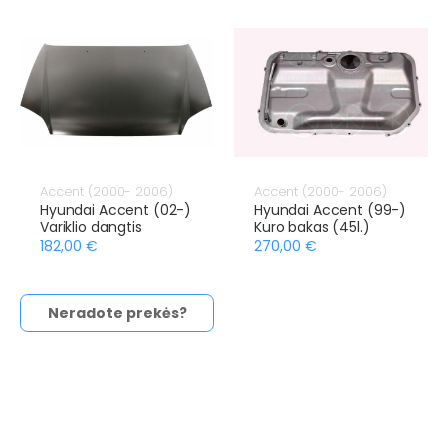
Accent (2000- 2006)
Accent (2000- 2006)
Hyundai Accent (02-)
Hyundai Accent (99-)
Variklio dangtis
Kuro bakas (45l.)
182,00 €
270,00 €
Neradote prekės?