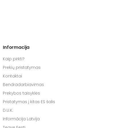
Informacija
Kaip pirkti?
Prekių pristatymas
Kontaktai
Bendradarbiavimas
Prekybos taisyklės
Pristatymas į kitas ES šalis
D.U.K.
Informācija Latvija
Teave Eesti