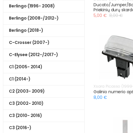
Ducato/Jumper/Bo
Berlingo (1996- 2008)
Priekinių durų skard
5,00 €
8,00 €
Berlingo (2008-/2012-)
Berlingo (2018-)
C-Crosser (2007-)
C-Elysee (2012-/2017-)
C1 (2005- 2014)
C1 (2014-)
Xsara Picasso (1999-
C2 (2003- 2009)
Galinio numerio ap
8,00 €
C3 (2002- 2010)
C3 (2010- 2016)
C3 (2016-)