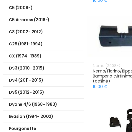
10,00 €
C5 (2008-)
C5 Aircross (2018-)
C8 (2002- 2012)
C25 (1981- 1994)
CX (1974- 1989)
Nemo (2008-)
DS3 (2010- 2015)
Nemo/Fiorino/Bippe
Bamperio tvirtinim
DS4 (2011- 2015)
(dešinė)
10,00 €
DS5 (2012- 2015)
Dyane 4/6 (1968- 1983)
Evasion (1994- 2002)
Fourgonette