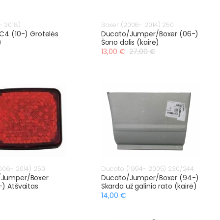
- 2018)
Boxer (2006- 2014) 250
C4 (10-) Grotelės
Ducato/Jumper/Boxer (06-)
)
Šono dalis (kairė)
13,00 €
27,00 €
006- 2014) 250
Ducato (1994- 2005) 230/244
/Jumper/Boxer
Ducato/Jumper/Boxer (94-)
-) Atšvaitas
Skarda už galinio rato (kairė)
14,00 €