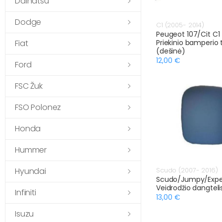
Daihatsu
Dodge
C1 (2005- 2014)
Peugeot 107/Cit C1
Fiat
Priekinio bamperio 
(dešinė)
12,00 €
Ford
FSC Žuk
FSO Polonez
Honda
Hummer
Hyundai
Scudo (2007- 2016)
Scudo/Jumpy/Expe
Veidrodžio dangtelis
Infiniti
13,00 €
Isuzu