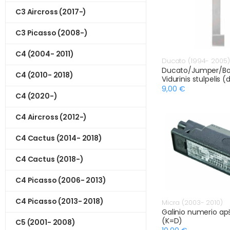
C3 Aircross (2017-)
C3 Picasso (2008-)
C4 (2004- 2011)
Ducato (1994- 2005
Ducato/Jumper/Bo
C4 (2010- 2018)
Vidurinis stulpelis (
9,00 €
C4 (2020-)
C4 Aircross (2012-)
C4 Cactus (2014- 2018)
C4 Cactus (2018-)
C4 Picasso (2006- 2013)
C4 Picasso (2013- 2018)
Micra (2003- 2010)
Galinio numerio ap
(K=D)
C5 (2001- 2008)