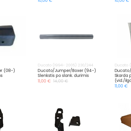
10,00 €
10,00 €
Ducato (1994- 2005) 230/244
Ducato (
r (08-)
Ducato/Jumper/Boxer (94-)
Ducato/
as
Slenkstis po slank. durimis
Skarda p
(vid./ilg
11,00 €
14,00 €
11,00 €