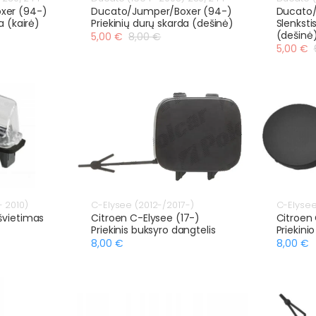
xer (94-)
Ducato/Jumper/Boxer (94-)
Ducato/
a (kairė)
Priekinių durų skarda (dešinė)
Slenksti
(dešinė
5,00 €
8,00 €
5,00 €
 2010)
C-Elysee (2012-/2017-)
C-Elysee
švietimas
Citroen C-Elysee (17-)
Citroen 
Priekinis buksyro dangtelis
Priekini
8,00 €
8,00 €