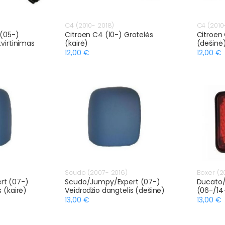
C4 (2010- 2018)
C4 (2010
 (05-)
Citroen C4 (10-) Grotelės
Citroen 
tvirtinimas
(kairė)
(dešinė
12,00 €
12,00 €
Scudo (2007- 2016)
Boxer (2
rt (07-)
Scudo/Jumpy/Expert (07-)
Ducato
 (kairė)
Veidrodžio dangtelis (dešinė)
(06-/14
13,00 €
13,00 €