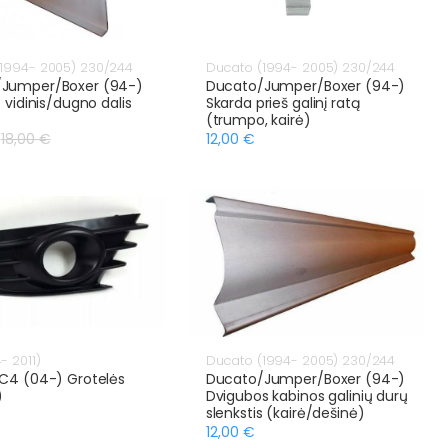
1994- 2005) 230/244
Ducato (1994- 2005) 230/244
Jumper/Boxer (94-)
Ducato/Jumper/Boxer (94-)
s vidinis/dugno dalis
Skarda prieš galinį ratą
(trumpo, kairė)
18,00 €
12,00 €
- 2011)
Ducato (1994- 2005) 230/244
 C4 (04-) Grotelės
Ducato/Jumper/Boxer (94-)
)
Dvigubos kabinos galinių durų
slenkstis (kairė/dešinė)
12,00 €