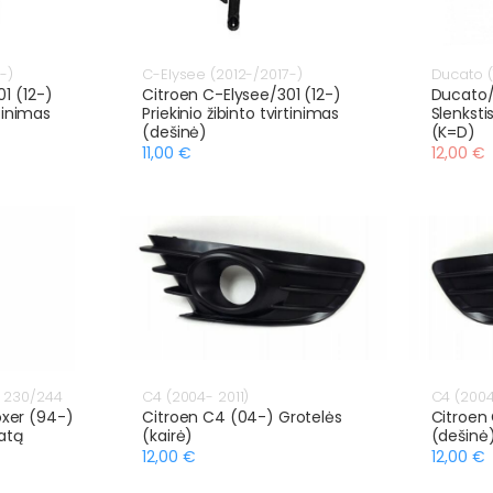
-)
C-Elysee (2012-/2017-)
Ducato (
1 (12-)
Citroen C-Elysee/301 (12-)
Ducato/
rtinimas
Priekinio žibinto tvirtinimas
Slenksti
(dešinė)
(K=D)
11,00 €
12,00 €
) 230/244
C4 (2004- 2011)
C4 (2004
xer (94-)
Citroen C4 (04-) Grotelės
Citroen
ratą
(kairė)
(dešinė
12,00 €
12,00 €