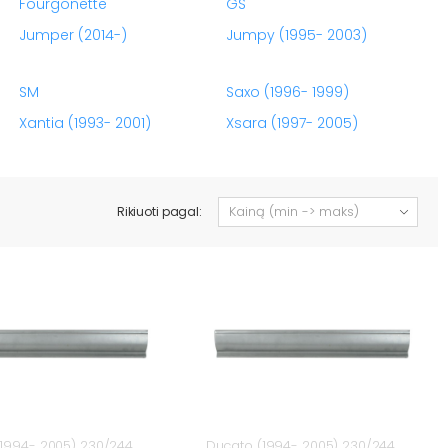
Fourgonette
GS
Jumper (2014-)
Jumpy (1995- 2003)
SM
Saxo (1996- 1999)
Xantia (1993- 2001)
Xsara (1997- 2005)
Rikiuoti pagal:
1994- 2005) 230/244
Ducato (1994- 2005) 230/244