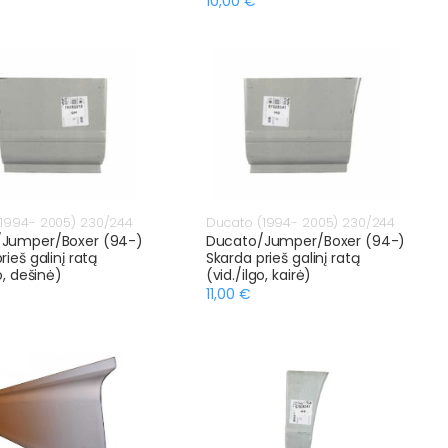
10,00 €
1994- 2005) 230/244
Ducato (1994- 2005) 230/244
Jumper/Boxer (94-)
Ducato/Jumper/Boxer (94-)
rieš galinį ratą
Skarda prieš galinį ratą
o, dešinė)
(vid./ilgo, kairė)
11,00 €