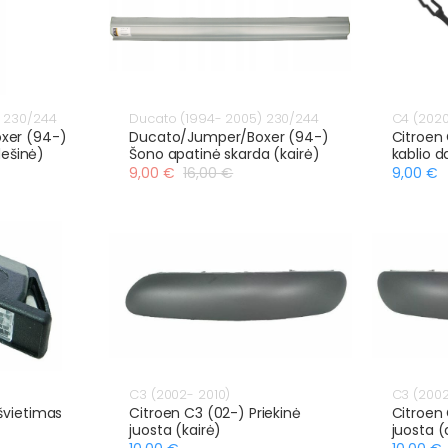
) 230/244
Ducato (1994- 2005) 230/244
C4 (2020
xer (94-)
Ducato/Jumper/Boxer (94-)
Citroen 
dešinė)
Šono apatinė skarda (kairė)
kablio d
9,00 €
16,00 €
9,00 €
C3 (2002- 2010)
C3 (2002
švietimas
Citroen C3 (02-) Priekinė
Citroen 
juosta (kairė)
juosta (