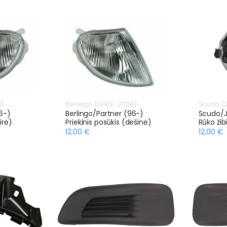
8)
Berlingo (1996- 2008)
Scudo (2
6-)
Berlingo/Partner (96-)
Scudo/J
irė)
Priekinis posūkis (dešinė)
Rūko žib
12,00 €
12,00 €