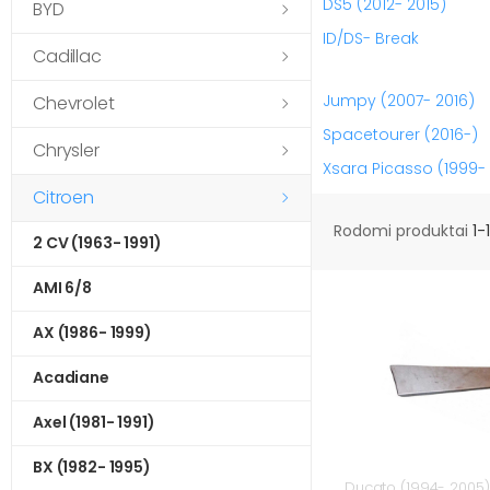
DS5 (2012- 2015)
BYD
ID/DS- Break
Cadillac
Jumpy (2007- 2016)
Chevrolet
Spacetourer (2016-)
Chrysler
Xsara Picasso (1999- 
Citroen
Rodomi produktai
1-
2 CV (1963- 1991)
AMI 6/8
AX (1986- 1999)
Acadiane
Axel (1981- 1991)
BX (1982- 1995)
Ducato (1994- 2005