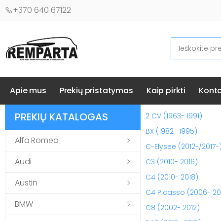
+370 640 67122
Ieškoti
Automobilių kėbulo detalės - UAB "Remparta"
Apie mus
Prekių pristatymas
Kaip pirkti
Konta
PREKIŲ KATALOGAS
2 CV (1963- 1991)
BX (1982- 1995)
Alfa Romeo
C-Elysee (2012-/2017-
Audi
C3 (2010- 2016)
C4 (2010- 2018)
Austin
C4 Picasso (2006- 20
BMW
C8 (2002- 2012)