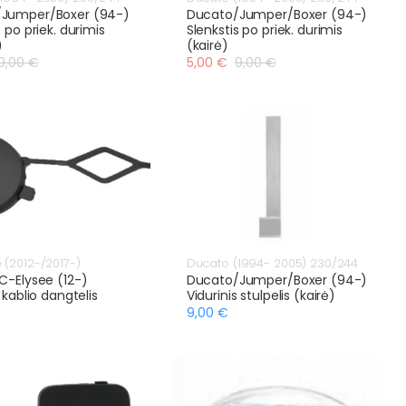
Jumper/Boxer (94-)
Ducato/Jumper/Boxer (94-)
s po priek. durimis
Slenkstis po priek. durimis
)
(kairė)
9,00 €
5,00 €
9,00 €
 (2012-/2017-)
Ducato (1994- 2005) 230/244
C-Elysee (12-)
Ducato/Jumper/Boxer (94-)
o kablio dangtelis
Vidurinis stulpelis (kairė)
9,00 €