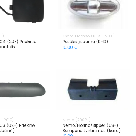
-)
Xsara Picasso (1999- 2010)
C4 (20-) Priekinio
Posūkis į sparną (K=D)
angtelis
10,00 €
- 2010)
Nemo (2008-)
C3 (02-) Priekinė
Nemo/Fiorino/Bipper (08-)
dešinė)
Bamperio tvirtinimas (kairė)