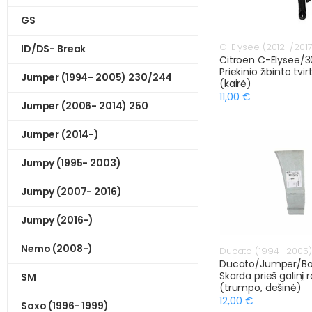
GS
C-Elysee (2012-/2017
ID/DS- Break
Citroen C-Elysee/30
Priekinio žibinto tvi
Jumper (1994- 2005) 230/244
(kairė)
11,00 €
Jumper (2006- 2014) 250
Jumper (2014-)
Jumpy (1995- 2003)
Jumpy (2007- 2016)
Jumpy (2016-)
Nemo (2008-)
Ducato (1994- 2005
Ducato/Jumper/Bo
Skarda prieš galinį 
SM
(trumpo, dešinė)
12,00 €
Saxo (1996- 1999)