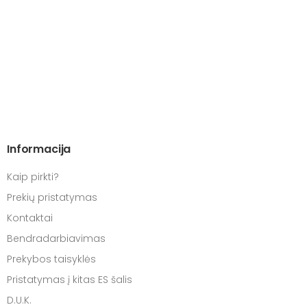
Informacija
Kaip pirkti?
Prekių pristatymas
Kontaktai
Bendradarbiavimas
Prekybos taisyklės
Pristatymas į kitas ES šalis
D.U.K.