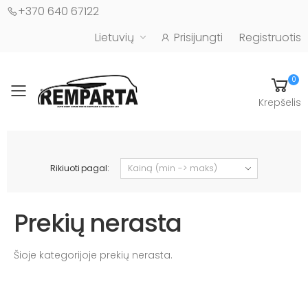
+370 640 67122
Lietuvių
Prisijungti
Registruotis
0
Toggle mobile menu
Krepšelis
Automobilių kėbulo detalės - UAB "Remparta"
Rikiuoti pagal:
Prekių nerasta
Šioje kategorijoje prekių nerasta.