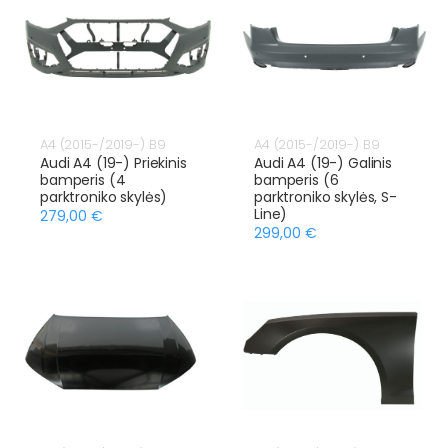
A4 (2015-/2019-) B9
A4 (2015-/2019-) B9
Audi A4 (19-) Priekinis
Audi A4 (19-) Galinis
bamperis (4
bamperis (6
parktroniko skylės)
parktroniko skylės, S-
Line)
279,00 €
299,00 €