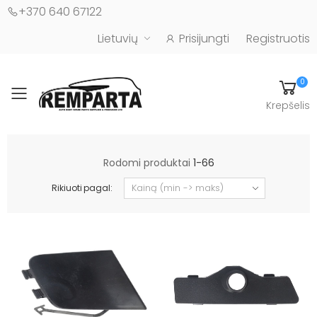
+370 640 67122
Lietuvių
Prisijungti
Registruotis
0
Toggle mobile menu
Krepšelis
Automobilių kėbulo detalės - UAB "Remparta"
Rodomi produktai
1-66
Rikiuoti pagal: