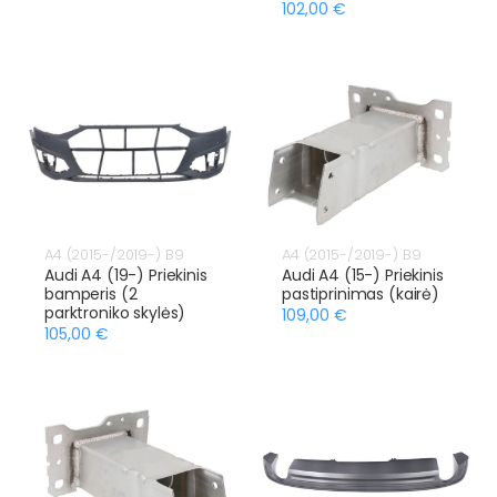
102,00 €
A4 (2015-/2019-) B9
A4 (2015-/2019-) B9
Audi A4 (19-) Priekinis
Audi A4 (15-) Priekinis
bamperis (2
pastiprinimas (kairė)
parktroniko skylės)
109,00 €
105,00 €