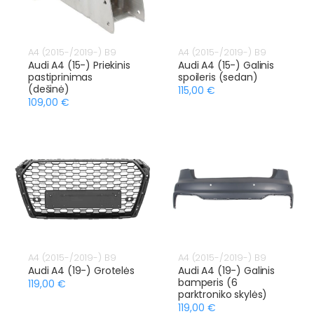
A4 (2015-/2019-) B9
A4 (2015-/2019-) B9
Audi A4 (15-) Priekinis
Audi A4 (15-) Galinis
pastiprinimas
spoileris (sedan)
(dešinė)
115,00 €
109,00 €
A4 (2015-/2019-) B9
A4 (2015-/2019-) B9
Audi A4 (19-) Grotelės
Audi A4 (19-) Galinis
bamperis (6
119,00 €
parktroniko skylės)
119,00 €