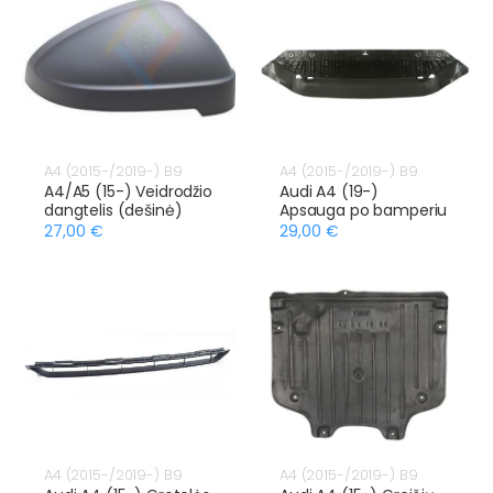
A4 (2015-/2019-) B9
A4 (2015-/2019-) B9
A4/A5 (15-) Veidrodžio
Audi A4 (19-)
dangtelis (dešinė)
Apsauga po bamperiu
27,00 €
29,00 €
A4 (2015-/2019-) B9
A4 (2015-/2019-) B9