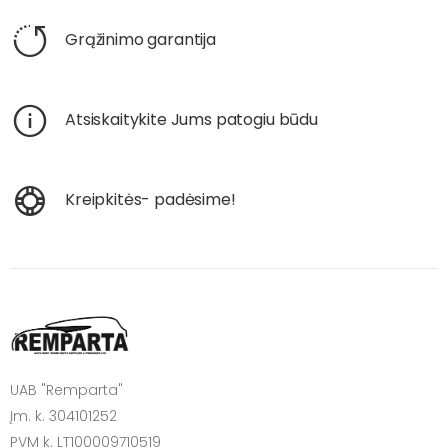
Grąžinimo garantija
Atsiskaitykite Jums patogiu būdu
Kreipkitės- padėsime!
UAB "Remparta"
Įm. k. 304101252
PVM k. LT100009710519