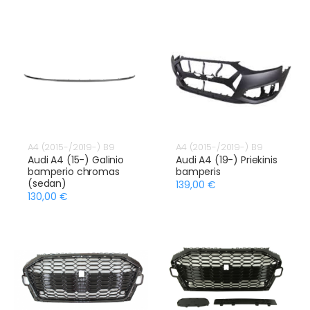
A4 (2015-/2019-) B9
A4 (2015-/2019-) B9
Audi A4 (15-) Galinio
Audi A4 (19-) Priekinis
bamperio chromas
bamperis
(sedan)
139,00 €
130,00 €