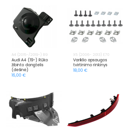
A4 (2015-/2019-) B9
X5 (2006- 2013) E70
Audi A4 (19-) Rūko
Variklio apsaugos
žibinto dangtelis
tvirtinimo rinkinys
(dešinė)
18,00 €
16,00 €