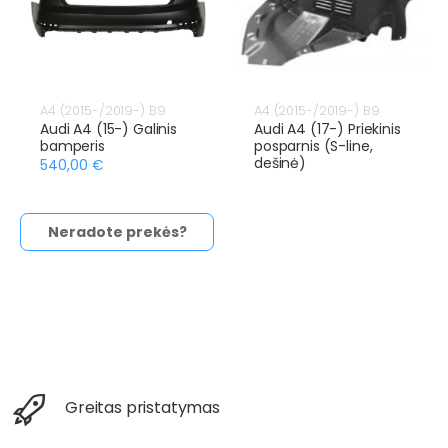
A4 (2015-/2019-) B9
A4 (2015-/2019-) B9
Audi A4 (15-) Galinis
Audi A4 (17-) Priekinis
bamperis
posparnis (S-line,
dešinė)
540,00 €
Neradote prekės?
Greitas pristatymas