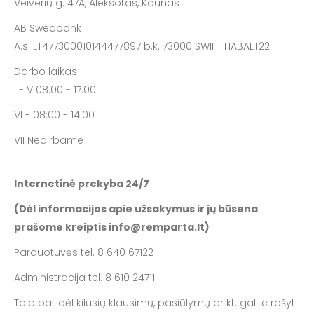
Veiverių g. 47A, Aleksotas, Kaunas
AB Swedbank
A.s. LT477300010144477897 b.k. 73000 SWIFT HABALT22
Darbo laikas
I - V 08:00 - 17:00
VI - 08:00 - 14:00
VII Nedirbame
Internetinė prekyba 24/7
(Dėl informacijos apie užsakymus ir jų būsena
prašome kreiptis info@remparta.lt)
Parduotuvės tel. 8 640 67122
Administracija tel. 8 610 24711
Taip pat dėl kilusių klausimų, pasiūlymų ar kt. galite rašyti