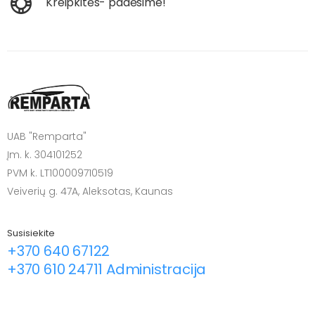
Kreipkitės- padėsime!
UAB "Remparta"
Įm. k. 304101252
PVM k. LT100009710519
Veiverių g. 47A, Aleksotas, Kaunas
Susisiekite
+370 640 67122
+370 610 24711 Administracija