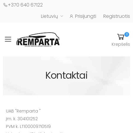
+370 640 67122
Lietuvių
Prisijungti
Registruotis
0
Toggle mobile menu
Krepšelis
Automobilių kėbulo detalės - UAB "Remparta"
Kontaktai
UAB "Remparta "
Įm. k. 304101252
PVM k. LT100009710519