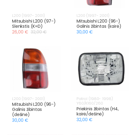
L200 (1997- 2001)
L200 (1997- 2001)
Mitsubishi L200 (97-)
Mitsubishi L200 (96-)
Slenkstis (K=D)
Galinis žibintas (kairė)
26,00 €
32,00 €
30,00 €
L200 (1997- 2001)
Patrol (1980- 1998)
Y60/K160/260
Mitsubishi L200 (96-)
Priekinis žibintas (H4,
Galinis žibintas
kairė/dešinė)
(dešinė)
32,00 €
30,00 €