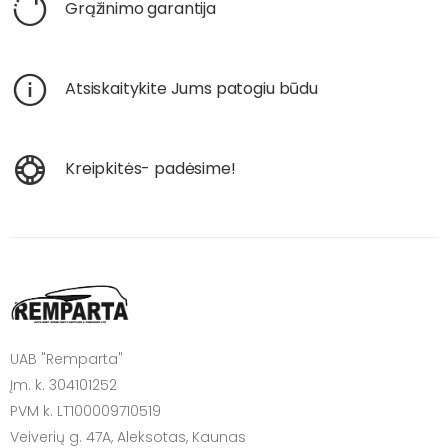
Grąžinimo garantija
Atsiskaitykite Jums patogiu būdu
Kreipkitės- padėsime!
UAB "Remparta"
Įm. k. 304101252
PVM k. LT100009710519
Veiverių g. 47A, Aleksotas, Kaunas