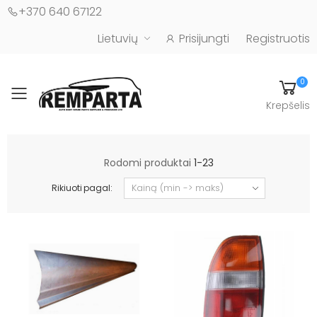
+370 640 67122
Lietuvių
Prisijungti
Registruotis
0
Toggle mobile menu
Krepšelis
Automobilių kėbulo detalės - UAB "Remparta"
Rodomi produktai
1-23
Rikiuoti pagal: