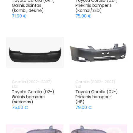
Toyota Corolla (04-)
Toyota Corolla (02-)
Galinis žibintas
Priekinis bamperis
(kombi, dešinė)
(Kombi/SED)
71,00 €
75,00 €
Corolla (2002- 2007)
Corolla (2002- 2007)
E12
E12
Toyota Corolla (02-)
Toyota Corolla (02-)
Galinis bamperis
Priekinis bamperis
(sedanas)
(HB)
75,00 €
79,00 €