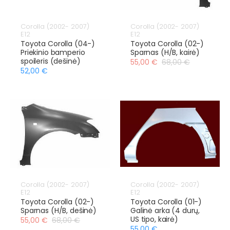
Corolla (2002- 2007)
Corolla (2002- 2007)
E12
E12
Toyota Corolla (04-)
Toyota Corolla (02-)
Priekinio bamperio
Sparnas (H/B, kairė)
spoileris (dešinė)
55,00 €
68,00 €
52,00 €
Corolla (2002- 2007)
Corolla (2002- 2007)
E12
E12
Toyota Corolla (02-)
Toyota Corolla (01-)
Sparnas (H/B, dešinė)
Galinė arka (4 durų,
US tipo, kairė)
55,00 €
68,00 €
55,00 €