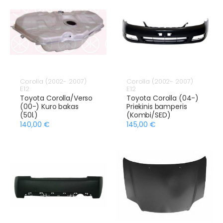
Corolla (2002- 2007)
Corolla (2002- 2007)
E12
E12
Toyota Corolla/Verso
Toyota Corolla (04-)
(00-) Kuro bakas
Priekinis bamperis
(50l.)
(Kombi/SED)
140,00 €
145,00 €