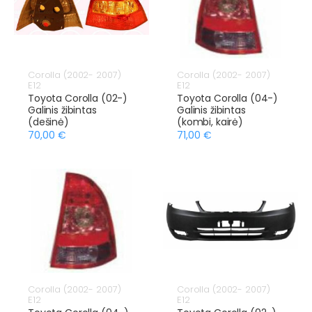
Corolla (2002- 2007)
Corolla (2002- 2007)
E12
E12
Toyota Corolla (02-)
Toyota Corolla (04-)
Galinis žibintas
Galinis žibintas
(dešinė)
(kombi, kairė)
70,00 €
71,00 €
Corolla (2002- 2007)
Corolla (2002- 2007)
E12
E12