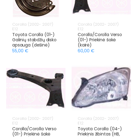
Corolla (2002- 2007)
Corolla (2002- 2007)
E12
E12
Toyota Corolla (01-)
Corolla/Corolla Verso
Galinių stabdžių disko
(01-) Priekinė šakė
apsauga (dešinė)
(kairė)
55,00 €
60,00 €
Corolla (2002- 2007)
Corolla (2002- 2007)
E12
E12
Corolla/Corolla Verso
Toyota Corolla (04-)
(01-) Priekinė šakė
Priekinis žibintas (HB,