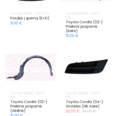
Corolla (1997- 2002) E11
Corolla (2002- 2007)
E12
Posūkis į sparną (K=D)
Toyota Corolla (02-)
9,00 €
Priekinis posparnis
(kairė)
15,00 €
Corolla (2002- 2007)
Corolla (2002- 2007)
E12
E12
Toyota Corolla (02-)
Toyota Corolla (04-)
Priekinis posparnis
Grotelės (HB, kairė)
(dešinė)
20,00 €
24,00 €
15,00 €