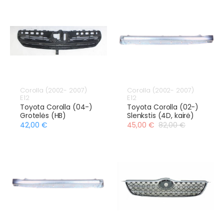
Corolla (2002- 2007)
Corolla (2002- 2007)
E12
E12
Toyota Corolla (04-)
Toyota Corolla (02-)
Grotelės (HB)
Slenkstis (4D, kairė)
42,00 €
45,00 €
82,00 €