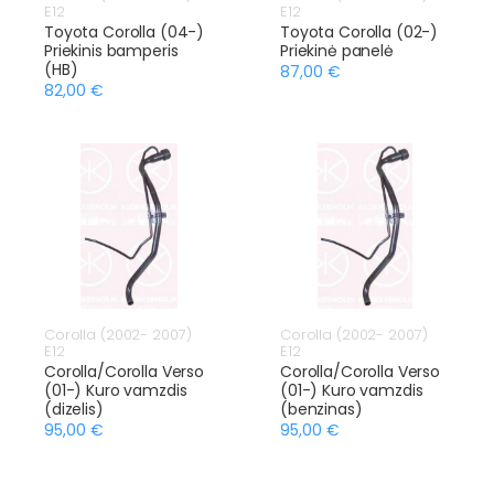
E12
E12
Toyota Corolla (04-)
Toyota Corolla (02-)
Priekinis bamperis
Priekinė panelė
(HB)
87,00 €
82,00 €
Corolla (2002- 2007)
Corolla (2002- 2007)
E12
E12
Corolla/Corolla Verso
Corolla/Corolla Verso
(01-) Kuro vamzdis
(01-) Kuro vamzdis
(dizelis)
(benzinas)
95,00 €
95,00 €