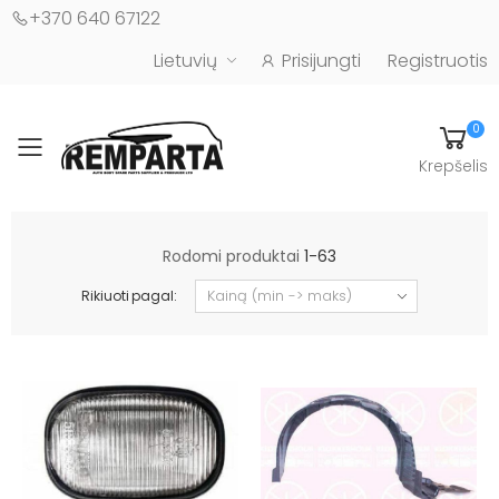
+370 640 67122
Lietuvių
Prisijungti
Registruotis
0
Toggle mobile menu
Krepšelis
Automobilių kėbulo detalės - UAB "Remparta"
Rodomi produktai
1-63
Rikiuoti pagal: