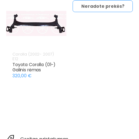
Neradote prekės?
Corolla (2002- 2007)
E12
Toyota Corolla (01-)
Galinis rėmas
320,00 €