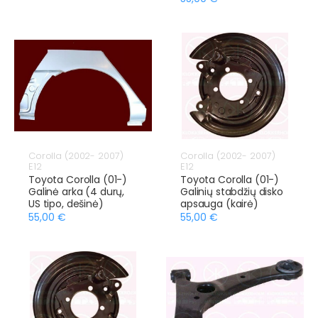
Corolla (2002- 2007)
Corolla (2002- 2007)
E12
E12
Toyota Corolla (01-)
Toyota Corolla (01-)
Galinė arka (4 durų,
Galinių stabdžių disko
US tipo, dešinė)
apsauga (kairė)
55,00 €
55,00 €