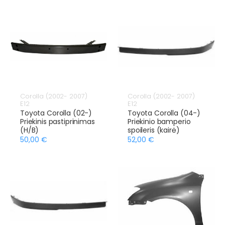
Corolla (2002- 2007)
Corolla (2002- 2007)
E12
E12
Toyota Corolla (02-)
Toyota Corolla (04-)
Priekinis pastiprinimas
Priekinio bamperio
(H/B)
spoileris (kairė)
50,00 €
52,00 €