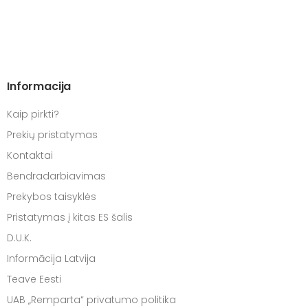
Informacija
Kaip pirkti?
Prekių pristatymas
Kontaktai
Bendradarbiavimas
Prekybos taisyklės
Pristatymas į kitas ES šalis
D.U.K.
Informācija Latvija
Teave Eesti
UAB „Remparta“ privatumo politika