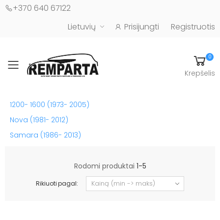
+370 640 67122
Lietuvių
Prisijungti
Registruotis
0
Toggle mobile menu
Krepšelis
Automobilių kėbulo detalės - UAB "Remparta"
1200- 1600 (1973- 2005)
Nova (1981- 2012)
Samara (1986- 2013)
Rodomi produktai
1-5
Rikiuoti pagal: