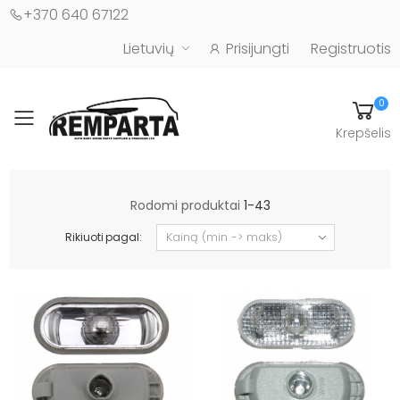
+370 640 67122
Lietuvių
Prisijungti
Registruotis
0
Toggle mobile menu
Krepšelis
Automobilių kėbulo detalės - UAB "Remparta"
Rodomi produktai
1-43
Rikiuoti pagal: