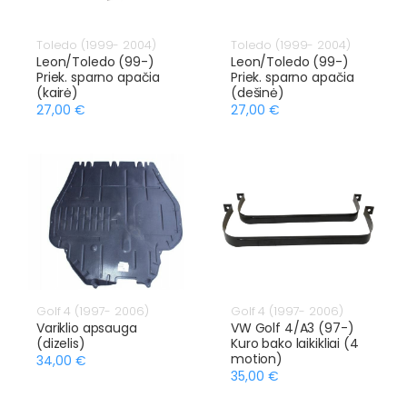
Toledo (1999- 2004)
Toledo (1999- 2004)
Leon/Toledo (99-)
Leon/Toledo (99-)
Priek. sparno apačia
Priek. sparno apačia
(kairė)
(dešinė)
27,00 €
27,00 €
Golf 4 (1997- 2006)
Golf 4 (1997- 2006)
Variklio apsauga
VW Golf 4/A3 (97-)
(dizelis)
Kuro bako laikikliai (4
motion)
34,00 €
35,00 €