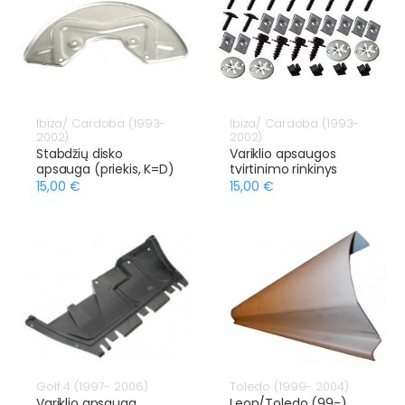
Ibiza/ Cardoba (1993-
Ibiza/ Cardoba (1993-
2002)
2002)
Stabdžių disko
Variklio apsaugos
apsauga (priekis, K=D)
tvirtinimo rinkinys
15,00 €
15,00 €
Golf 4 (1997- 2006)
Toledo (1999- 2004)
Variklio apsauga
Leon/Toledo (99-)