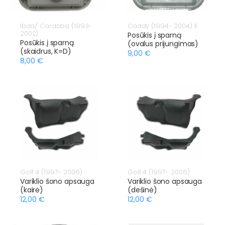
Ibiza/ Cardoba (1993-
Caddy (1994- 2004) II
2002)
Posūkis į sparną
Posūkis į sparną
(ovalus prijungimas)
(skaidrus, K=D)
9,00 €
8,00 €
Golf 4 (1997- 2006)
Golf 4 (1997- 2006)
Variklio šono apsauga
Variklio šono apsauga
(kairė)
(dešinė)
12,00 €
12,00 €