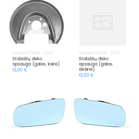
Octavia (2004- 2013)
Octavia (2004- 2013)
Stabdžių disko
Stabdžių disko
apsauga (galas, kairė)
apsauga (galas,
dešinė)
13,00 €
13,00 €