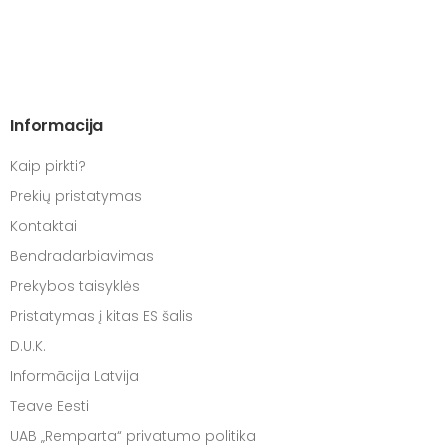
Informacija
Kaip pirkti?
Prekių pristatymas
Kontaktai
Bendradarbiavimas
Prekybos taisyklės
Pristatymas į kitas ES šalis
D.U.K.
Informācija Latvija
Teave Eesti
UAB „Remparta“ privatumo politika