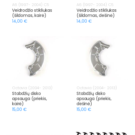
A6 (1997- 2004) C5
A6 (1997- 2004) C5
Veidrodžio stikliukas
Veidrodžio stikliukas
(šildomas, kairė)
(šildomas, dešinė)
14,00 €
14,00 €
Octavia (2004- 2013)
Octavia (2004- 2013)
Stabdžių disko
Stabdžių disko
apsauga (priekis,
apsauga (priekis,
kairė)
dešinė)
15,00 €
15,00 €