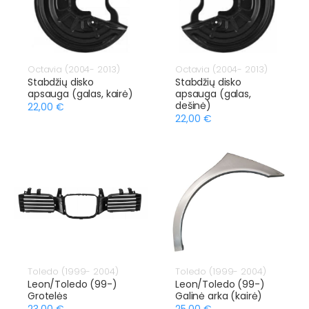
Octavia (2004- 2013)
Octavia (2004- 2013)
Stabdžių disko
Stabdžių disko
apsauga (galas, kairė)
apsauga (galas,
dešinė)
22,00 €
22,00 €
Toledo (1999- 2004)
Toledo (1999- 2004)
Leon/Toledo (99-)
Leon/Toledo (99-)
Grotelės
Galinė arka (kairė)
23,00 €
25,00 €