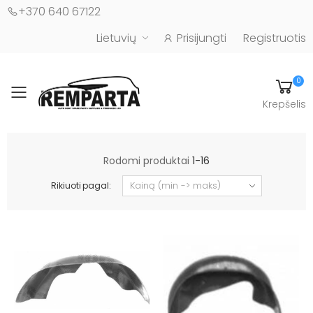
+370 640 67122
Lietuvių
Prisijungti
Registruotis
0
Toggle mobile menu
Krepšelis
Automobilių kėbulo detalės - UAB "Remparta"
Rodomi produktai
1-16
Rikiuoti pagal: