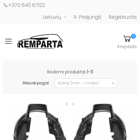
+370 640 67122
Lietuvių
Prisijungti
Registruotis
0
Toggle mobile menu
Krepšelis
Automobilių kėbulo detalės - UAB "Remparta"
Rodomi produktai
1-11
Rikiuoti pagal: