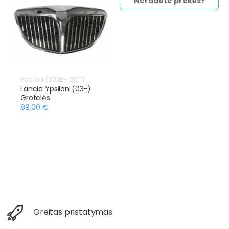
Neradote prekės?
Ypsilon (2003- 2011)
Lancia Ypsilon (03-)
Grotelės
89,00 €
Greitas pristatymas