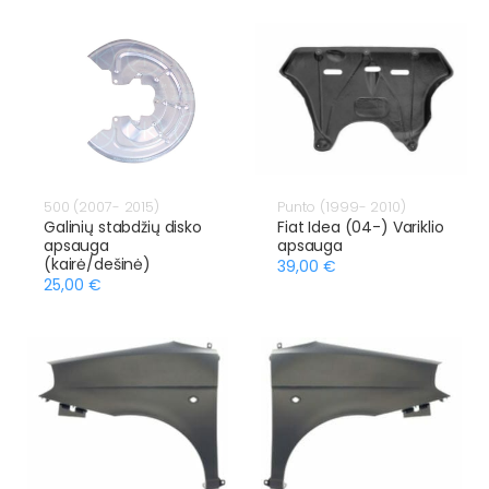
500 (2007- 2015)
Punto (1999- 2010)
Galinių stabdžių disko
Fiat Idea (04-) Variklio
apsauga
apsauga
(kairė/dešinė)
39,00 €
25,00 €