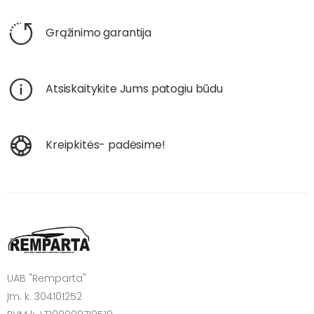
Grąžinimo garantija
Atsiskaitykite Jums patogiu būdu
Kreipkitės- padėsime!
UAB "Remparta"
Įm. k. 304101252