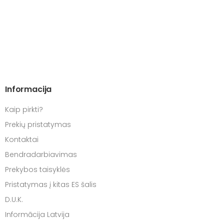
Informacija
Kaip pirkti?
Prekių pristatymas
Kontaktai
Bendradarbiavimas
Prekybos taisyklės
Pristatymas į kitas ES šalis
D.U.K.
Informācija Latvija