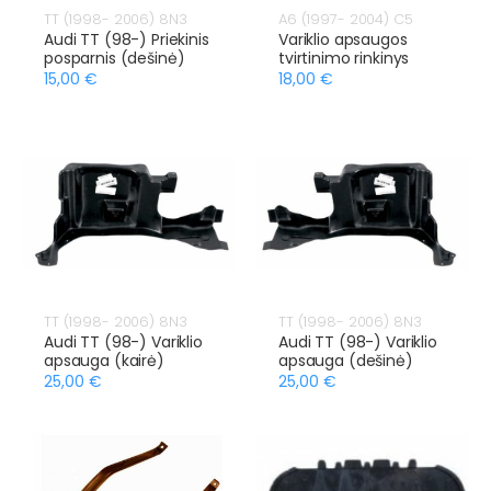
TT (1998- 2006) 8N3
A6 (1997- 2004) C5
Audi TT (98-) Priekinis
Variklio apsaugos
posparnis (dešinė)
tvirtinimo rinkinys
15,00 €
18,00 €
TT (1998- 2006) 8N3
TT (1998- 2006) 8N3
Audi TT (98-) Variklio
Audi TT (98-) Variklio
apsauga (kairė)
apsauga (dešinė)
25,00 €
25,00 €