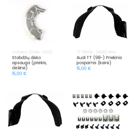
Octavia (2004- 2013)
TT (1998- 2006) 8N3
Stabdžių disko
Audi TT (98-) Priekinis
apsauga (priekis,
posparnis (kairė)
dešinė)
15,00 €
15,00 €