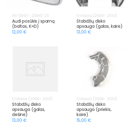
A6 (1997- 2004) C5
Octavia (2004- 2013)
Audi posūkis į sparną
Stabdžių disko
(baltas, K=D)
apsauga (galas, kairė)
12,00 €
13,00 €
Octavia (2004- 2013)
Octavia (2004- 2013)
Stabdžių disko
Stabdžių disko
apsauga (galas,
apsauga (priekis,
dešinė)
kairė)
13,00 €
15,00 €