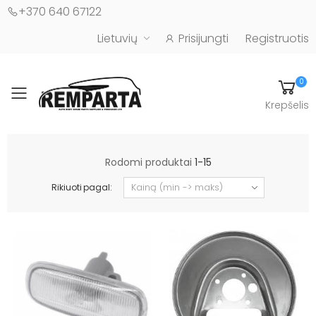
+370 640 67122
Lietuvių
Prisijungti
Registruotis
0
Toggle mobile menu
Krepšelis
Automobilių kėbulo detalės - UAB "Remparta"
Rodomi produktai
1-15
Rikiuoti pagal: