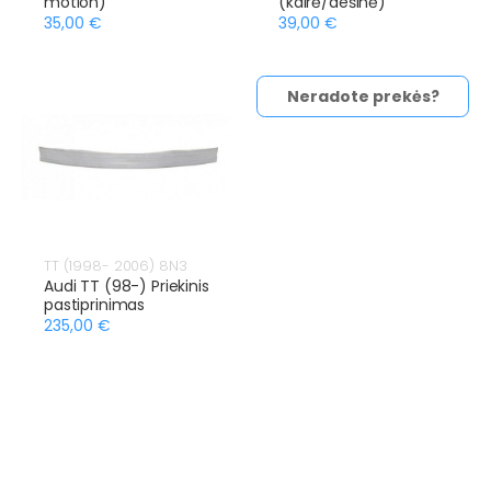
motion)
(kairė/dešinė)
35,00 €
39,00 €
Neradote prekės?
TT (1998- 2006) 8N3
Audi TT (98-) Priekinis
pastiprinimas
235,00 €