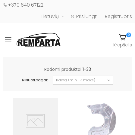
+370 640 67122
Lietuvių
Prisijungti
Registruotis
0
Toggle mobile menu
Krepšelis
Automobilių kėbulo detalės - UAB "Remparta"
Rodomi produktai
1-33
Rikiuoti pagal: