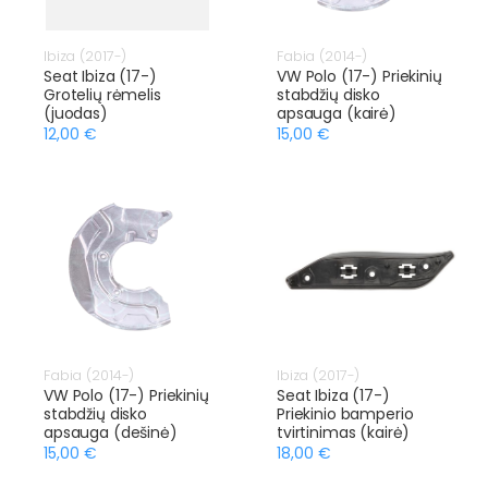
Ibiza (2017-)
Fabia (2014-)
Seat Ibiza (17-)
VW Polo (17-) Priekinių
Grotelių rėmelis
stabdžių disko
(juodas)
apsauga (kairė)
12,00 €
15,00 €
Fabia (2014-)
Ibiza (2017-)
VW Polo (17-) Priekinių
Seat Ibiza (17-)
stabdžių disko
Priekinio bamperio
apsauga (dešinė)
tvirtinimas (kairė)
15,00 €
18,00 €