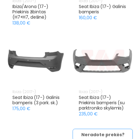
Ibiza (2017-)
Ibiza (2017-)
Ibiza/Arona (17-)
Seat Ibiza (17-) Galinis
Priekinis žibintas
bamperis
(H7+H7, dešinė)
160,00 €
138,00 €
Ibiza (2017-)
Ibiza (2017-)
Seat Ibiza (17-) Galinis
Seat Ibiza (17-)
bamperis (3 park. sk.)
Priekinis bamperis (su
parktroniko skylėmis)
175,00 €
235,00 €
Neradote prekės?