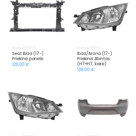
Ibiza (2017-)
Ibiza (2017-)
Seat Ibiza (17-)
Ibiza/Arona (17-)
Priekinė panelė
Priekinis žibintas
(H7+H7, kairė)
125,00 €
138,00 €