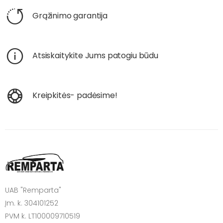
Grąžinimo garantija
Atsiskaitykite Jums patogiu būdu
Kreipkitės- padėsime!
UAB "Remparta"
Įm. k. 304101252
PVM k. LT100009710519