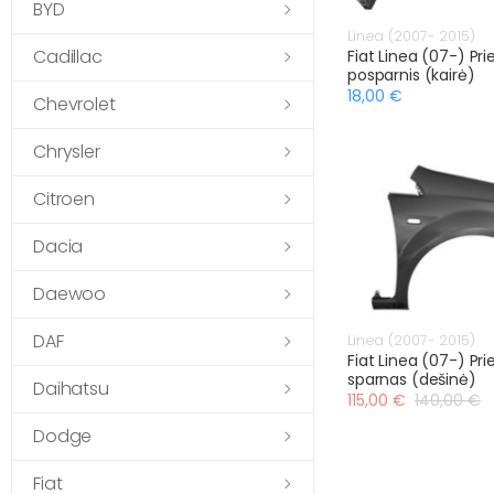
BYD
Linea (2007- 2015)
Cadillac
Fiat Linea (07-) Prie
posparnis (kairė)
18,00 €
Chevrolet
Chrysler
Citroen
Dacia
Daewoo
DAF
Linea (2007- 2015)
Fiat Linea (07-) Prie
sparnas (dešinė)
Daihatsu
115,00 €
140,00 €
Dodge
Fiat