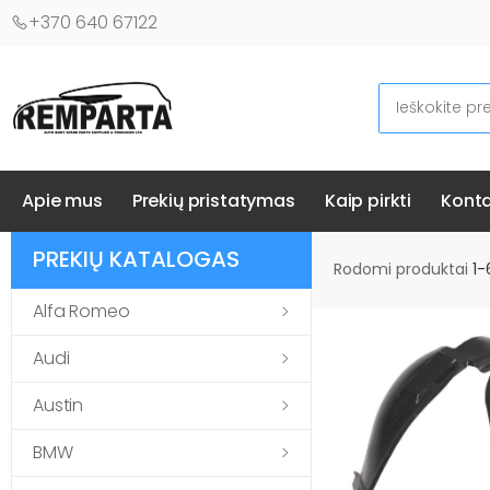
+370 640 67122
Ieškoti
Automobilių kėbulo detalės - UAB "Remparta"
Apie mus
Prekių pristatymas
Kaip pirkti
Konta
PREKIŲ KATALOGAS
Rodomi produktai
1-
Alfa Romeo
Audi
Austin
BMW