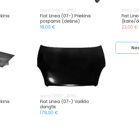
Linea (2007- 2015)
Linea (2
kinis
Fiat Linea (07-) Priekinis
Fiat Lin
posparnis (dešinė)
(kairė/d
18,00 €
22,00 €
Ne
Linea (2007- 2015)
kinis
Fiat Linea (07-) Variklio
dangtis
179,00 €