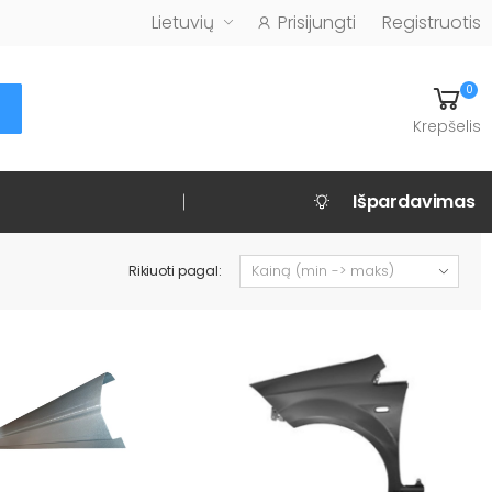
Lietuvių
Prisijungti
Registruotis
0
Krepšelis
Išpardavimas
Rikiuoti pagal: