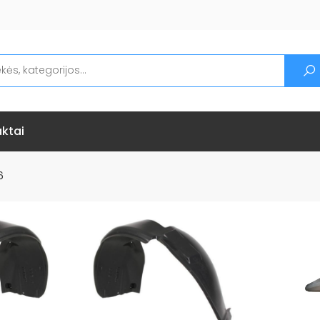
ktai
6