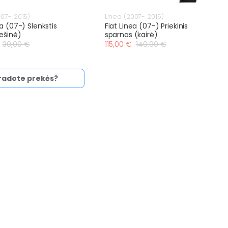
007- 2015)
Linea (2007- 2015)
ea (07-) Slenkstis
Fiat Linea (07-) Priekinis
ešinė)
sparnas (kairė)
30,00 €
115,00 €
140,00 €
radote prekės?