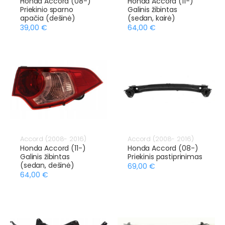
Honda Accord (08-)
Honda Accord (11-)
Priekinio sparno
Galinis žibintas
apačia (dešinė)
(sedan, kairė)
39,00 €
64,00 €
Accord (2008- 2016)
Accord (2008- 2016)
Honda Accord (11-)
Honda Accord (08-)
Galinis žibintas
Priekinis pastiprinimas
(sedan, dešinė)
69,00 €
64,00 €