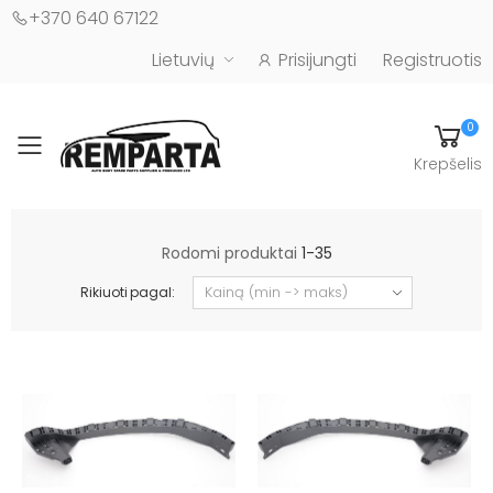
+370 640 67122
Lietuvių
Prisijungti
Registruotis
0
Toggle mobile menu
Krepšelis
Automobilių kėbulo detalės - UAB "Remparta"
Rodomi produktai
1-35
Rikiuoti pagal: