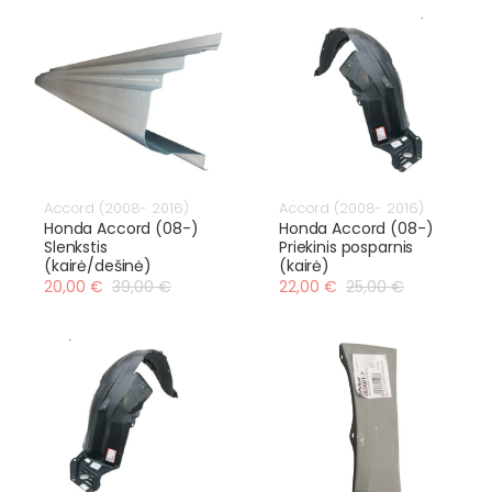
Accord (2008- 2016)
Accord (2008- 2016)
Honda Accord (08-)
Honda Accord (08-)
Slenkstis
Priekinis posparnis
(kairė/dešinė)
(kairė)
20,00 €
39,00 €
22,00 €
25,00 €