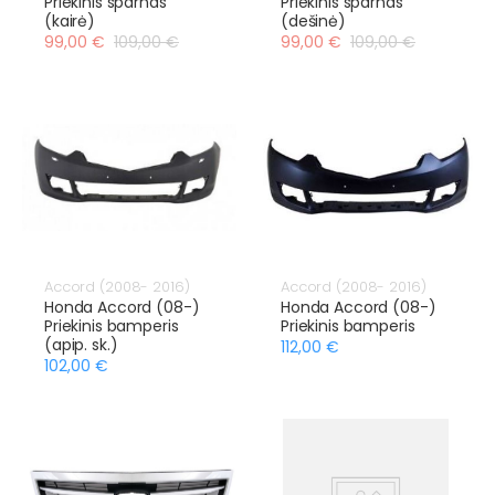
Priekinis sparnas
Priekinis sparnas
(kairė)
(dešinė)
99,00 €
109,00 €
99,00 €
109,00 €
Accord (2008- 2016)
Accord (2008- 2016)
Honda Accord (08-)
Honda Accord (08-)
Priekinis bamperis
Priekinis bamperis
(apip. sk.)
112,00 €
102,00 €