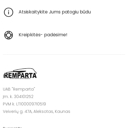
Atsiskaitykite Jums patogiu būdu
Kreipkitės- padėsime!
UAB "Remparta"
Įm. k. 304101252
PVM k. LT100009710519
Veiverių g. 47A, Aleksotas, Kaunas