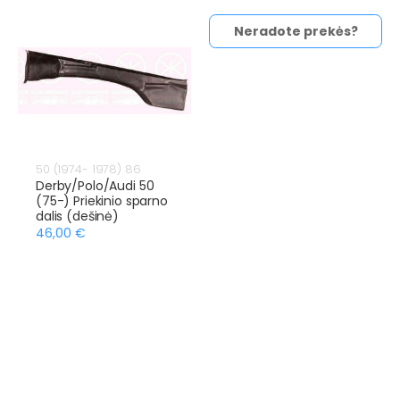
Neradote prekės?
50 (1974- 1978) 86
Derby/Polo/Audi 50
(75-) Priekinio sparno
dalis (dešinė)
46,00 €