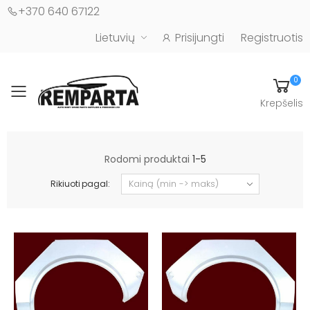
+370 640 67122
Lietuvių
Prisijungti
Registruotis
0
Toggle mobile menu
Krepšelis
Automobilių kėbulo detalės - UAB "Remparta"
Rodomi produktai
1-5
Rikiuoti pagal: