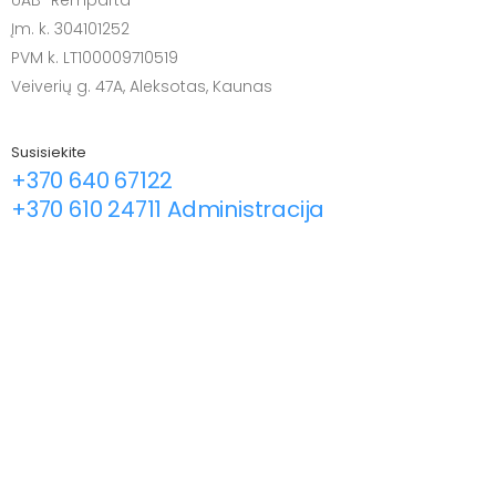
UAB "Remparta"
Įm. k. 304101252
PVM k. LT100009710519
Veiverių g. 47A, Aleksotas, Kaunas
Susisiekite
+370 640 67122
+370 610 24711 Administracija