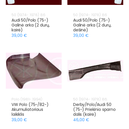
50 (1974- 1978) 86
50 (1974- 1978) 86
Audi 50/Polo (75-)
Audi 50/Polo (75-)
Galinė arka (2 durų,
Galinė arka (2 durų,
kairė)
dešinė)
39,00 €
39,00 €
Polo (1981- 1994)
50 (1974- 1978) 86
VW Polo (75-/82-)
Derby/Polo/Audi 50
Akumuliatoriaus
(75-) Priekinio sparno
laikiklis
dalis (kairė)
39,00 €
46,00 €