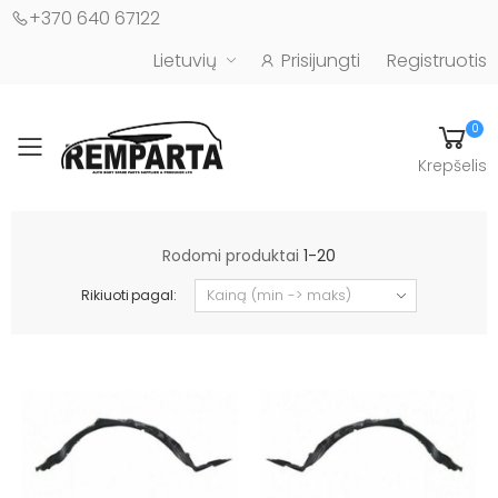
+370 640 67122
Lietuvių
Prisijungti
Registruotis
0
Toggle mobile menu
Krepšelis
Automobilių kėbulo detalės - UAB "Remparta"
Rodomi produktai
1-20
Rikiuoti pagal: