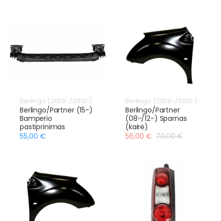
Berlingo (2008-/2012-)
Berlingo (2008-/2012-)
Berlingo/Partner (15-)
Berlingo/Partner
Bamperio
(08-/12-) Sparnas
pastiprinimas
(kairė)
55,00 €
56,00 €
70,00 €