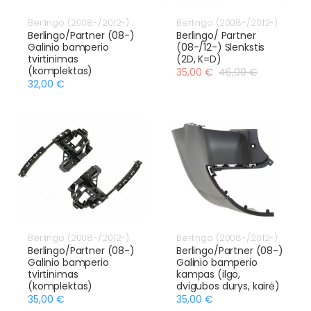
Berlingo (2008-/2012-)
Berlingo (2008-/2012-)
Berlingo/Partner (08-)
Berlingo/ Partner
Galinio bamperio
(08-/12-) Slenkstis
tvirtinimas
(2D, K=D)
(komplektas)
35,00 €
46,00 €
32,00 €
Berlingo (2008-/2012-)
Berlingo (2008-/2012-)
Berlingo/Partner (08-)
Berlingo/Partner (08-)
Galinio bamperio
Galinio bamperio
tvirtinimas
kampas (ilgo,
(komplektas)
dvigubos durys, kairė)
35,00 €
35,00 €