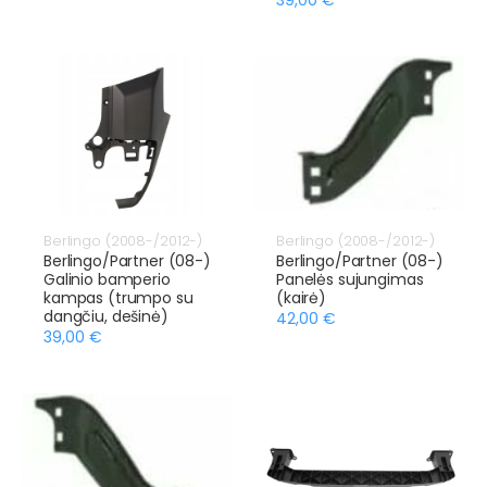
Berlingo (2008-/2012-)
Berlingo (2008-/2012-)
Berlingo/Partner (08-)
Berlingo/Partner (08-)
Galinio bamperio
Panelės sujungimas
kampas (trumpo su
(kairė)
dangčiu, dešinė)
42,00 €
39,00 €