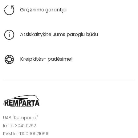
Grąžinimo garantija
Atsiskaitykite Jums patogiu būdu
Kreipkitės- padėsime!
UAB "Remparta"
Įm. k. 304101252
PVM k. LT100009710519