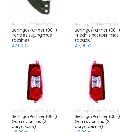
Berlingo (2008-/2012-)
Berlingo (2008-/2012-)
Berlingo/Partner (08-)
Berlingo/Partner (08-)
Panelės sujungimas
Priekinis pastiprinimas
(dešinė)
(apačia)
42,00 €
47,00 €
Berlingo (2008-/2012-)
Berlingo (2008-/2012-)
Berlingo/Partner (08-)
Berlingo/Partner (08-)
Galinis žibintas (2
Galinis žibintas (2
durys, kairė)
durys, dešinė)
48,00 €
48,00 €