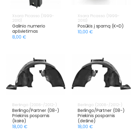
Xsara Picasso (1999-
Xsara Picasso (1999-
2010)
2010)
Galinio numerio
Posūkis į sparną (K=D)
apšvietimas
10,00 €
8,00 €
Berlingo (2008-/2012-)
Berlingo (2008-/2012-)
Berlingo/Partner (08-)
Berlingo/Partner (08-)
Priekinis posparnis
Priekinis posparnis
(kairė)
(dešinė)
18,00 €
18,00 €