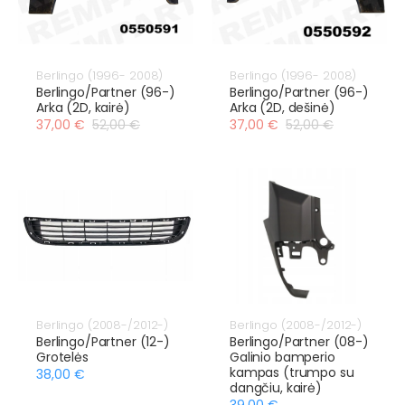
Berlingo (1996- 2008)
Berlingo (1996- 2008)
Berlingo/Partner (96-)
Berlingo/Partner (96-)
Arka (2D, kairė)
Arka (2D, dešinė)
37,00 €
52,00 €
37,00 €
52,00 €
Berlingo (2008-/2012-)
Berlingo (2008-/2012-)
Berlingo/Partner (12-)
Berlingo/Partner (08-)
Grotelės
Galinio bamperio
kampas (trumpo su
38,00 €
dangčiu, kairė)
39,00 €