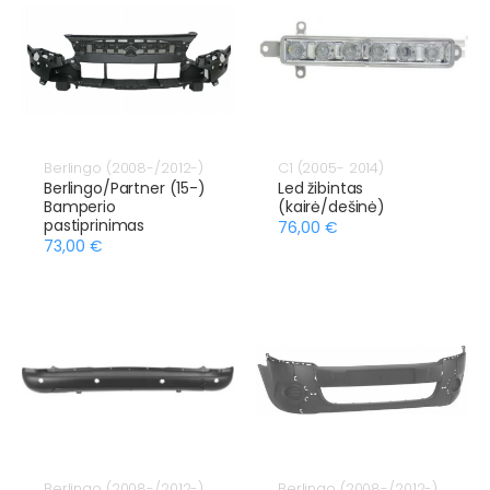
Berlingo (2008-/2012-)
C1 (2005- 2014)
Berlingo/Partner (15-)
Led žibintas
Bamperio
(kairė/dešinė)
pastiprinimas
76,00 €
73,00 €
Berlingo (2008-/2012-)
Berlingo (2008-/2012-)