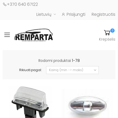
+370 640 67122
Lietuvių
Prisijungti
Registruotis
0
Toggle mobile menu
Krepšelis
Automobilių kėbulo detalės - UAB "Remparta"
Rodomi produktai
1-78
Rikiuoti pagal: