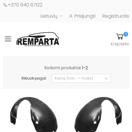
+370 640 67122
Lietuvių
Prisijungti
Registruotis
0
Toggle mobile menu
Krepšelis
Automobilių kėbulo detalės - UAB "Remparta"
Rodomi produktai
1-2
Rikiuoti pagal: