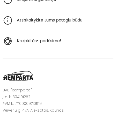
Atsiskaitykite Jums patogiu būdu
Kreipkitės- padėsime!
UAB "Remparta"
Įm. k. 304101252
PVM k. LT100009710519
Veiverių g. 47A, Aleksotas, Kaunas