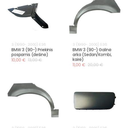
3 (1990- 2000) E36
3 (1990- 2000) E36
BMW 3 (90-) Priekinis
BMW 3 (90-) Galinė
posparnis (dešinė)
arka (Sedan/Kombi,
kairė)
10,00 €
13,00 €
11,00 €
20,00 €