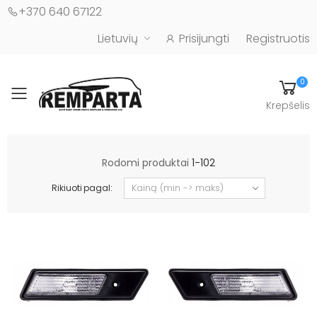
+370 640 67122
Lietuvių
Prisijungti
Registruotis
0
Toggle mobile menu
Krepšelis
Automobilių kėbulo detalės - UAB "Remparta"
Rodomi produktai
1-102
Rikiuoti pagal: