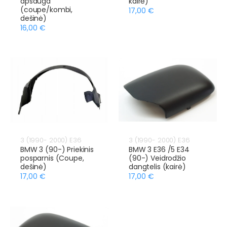
apsauga
kairė)
(coupe/kombi,
17,00 €
dešinė)
16,00 €
3 (1990- 2000) E36
3 (1990- 2000) E36
BMW 3 (90-) Priekinis
BMW 3 E36 /5 E34
posparnis (Coupe,
(90-) Veidrodžio
dešinė)
dangtelis (kairė)
17,00 €
17,00 €