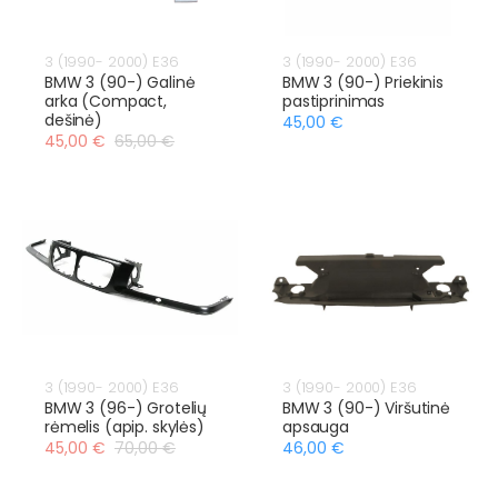
3 (1990- 2000) E36
3 (1990- 2000) E36
BMW 3 (90-) Galinė
BMW 3 (90-) Priekinis
arka (Compact,
pastiprinimas
dešinė)
45,00 €
45,00 €
65,00 €
3 (1990- 2000) E36
3 (1990- 2000) E36
BMW 3 (96-) Grotelių
BMW 3 (90-) Viršutinė
rėmelis (apip. skylės)
apsauga
45,00 €
70,00 €
46,00 €