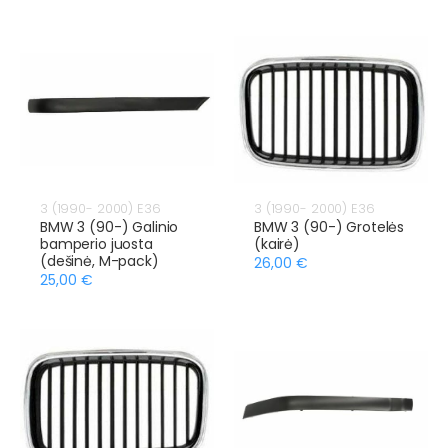
3 (1990- 2000) E36
3 (1990- 2000) E36
BMW 3 (90-) Galinio
BMW 3 (90-) Grotelės
bamperio juosta
(kairė)
(dešinė, M-pack)
26,00 €
25,00 €