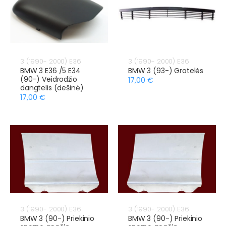
3 (1990- 2000) E36
3 (1990- 2000) E36
BMW 3 E36 /5 E34
BMW 3 (93-) Grotelės
(90-) Veidrodžio
17,00 €
dangtelis (dešinė)
17,00 €
3 (1990- 2000) E36
3 (1990- 2000) E36
BMW 3 (90-) Priekinio
BMW 3 (90-) Priekinio