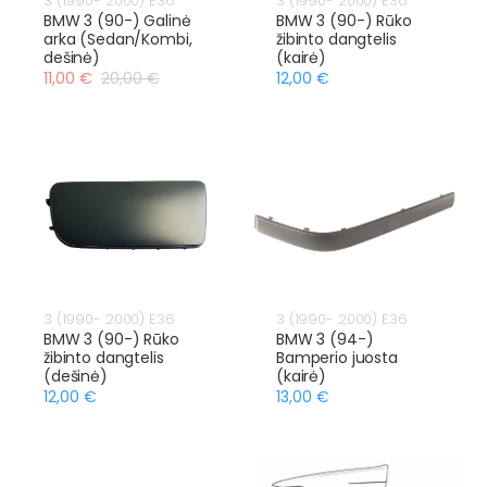
3 (1990- 2000) E36
3 (1990- 2000) E36
BMW 3 (90-) Galinė
BMW 3 (90-) Rūko
arka (Sedan/Kombi,
žibinto dangtelis
dešinė)
(kairė)
11,00 €
20,00 €
12,00 €
3 (1990- 2000) E36
3 (1990- 2000) E36
BMW 3 (90-) Rūko
BMW 3 (94-)
žibinto dangtelis
Bamperio juosta
(dešinė)
(kairė)
12,00 €
13,00 €