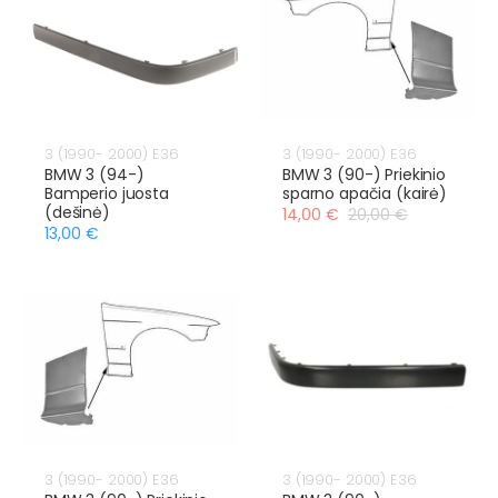
3 (1990- 2000) E36
3 (1990- 2000) E36
BMW 3 (94-)
BMW 3 (90-) Priekinio
Bamperio juosta
sparno apačia (kairė)
(dešinė)
14,00 €
20,00 €
13,00 €
3 (1990- 2000) E36
3 (1990- 2000) E36