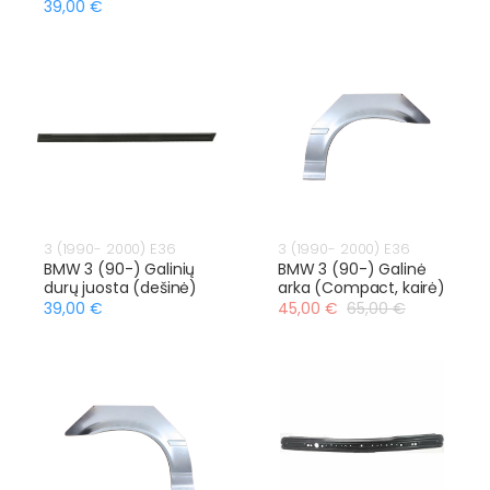
39,00 €
3 (1990- 2000) E36
3 (1990- 2000) E36
BMW 3 (90-) Galinių
BMW 3 (90-) Galinė
durų juosta (dešinė)
arka (Compact, kairė)
39,00 €
45,00 €
65,00 €