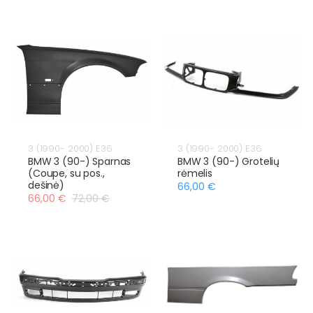
3 (1990- 2000) E36
3 (1990- 2000) E36
BMW 3 (90-) Sparnas
BMW 3 (90-) Grotelių
(Coupe, su pos.,
rėmelis
dešinė)
66,00 €
66,00 €
72,00 €