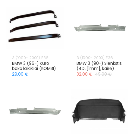
3 (1990- 2000) E36
3 (1990- 2000) E36
BMW 3 (96-) Kuro
BMW 3 (90-) Slenkstis
bako laikikliai (KOMBI)
(4D, [1mm], kairė)
29,00 €
32,00 €
49,00 €