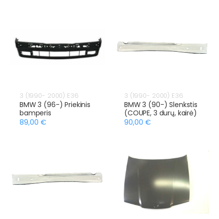
3 (1990- 2000) E36
3 (1990- 2000) E36
BMW 3 (96-) Priekinis
BMW 3 (90-) Slenkstis
bamperis
(COUPE, 3 durų, kairė)
89,00 €
90,00 €