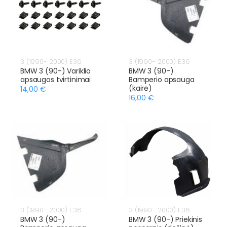
3 (1990- 2000) E36
3 (1990- 2000) E36
BMW 3 (90-) Variklio
BMW 3 (90-)
apsaugos tvirtinimai
Bamperio apsauga
(kairė)
14,00 €
16,00 €
3 (1990- 2000) E36
3 (1990- 2000) E36
BMW 3 (90-)
BMW 3 (90-) Priekinis