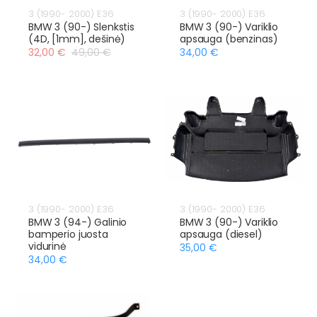
3 (1990- 2000) E36
3 (1990- 2000) E36
BMW 3 (90-) Slenkstis
BMW 3 (90-) Variklio
(4D, [1mm], dešinė)
apsauga (benzinas)
32,00 €
49,00 €
34,00 €
3 (1990- 2000) E36
3 (1990- 2000) E36
BMW 3 (94-) Galinio
BMW 3 (90-) Variklio
bamperio juosta
apsauga (diesel)
vidurinė
35,00 €
34,00 €