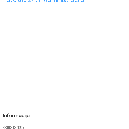
+370 610 24711 Administracija
Informacija
Kaip pirkti?