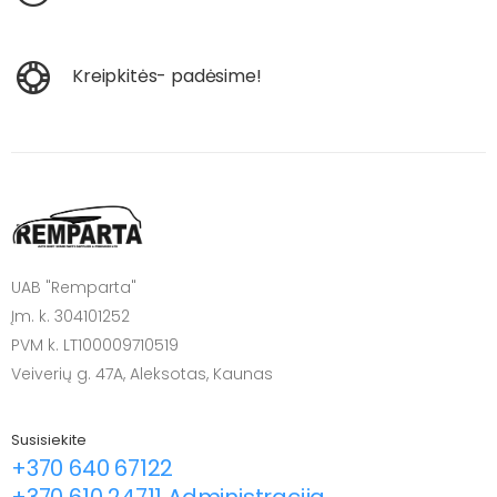
Kreipkitės- padėsime!
UAB "Remparta"
Įm. k. 304101252
PVM k. LT100009710519
Veiverių g. 47A, Aleksotas, Kaunas
Susisiekite
+370 640 67122