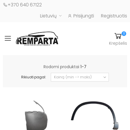
+370 640 67122
Lietuvių
Prisijungti
Registruotis
0
Toggle mobile menu
Krepšelis
Automobilių kėbulo detalės - UAB "Remparta"
Rodomi produktai
1-7
Rikiuoti pagal: