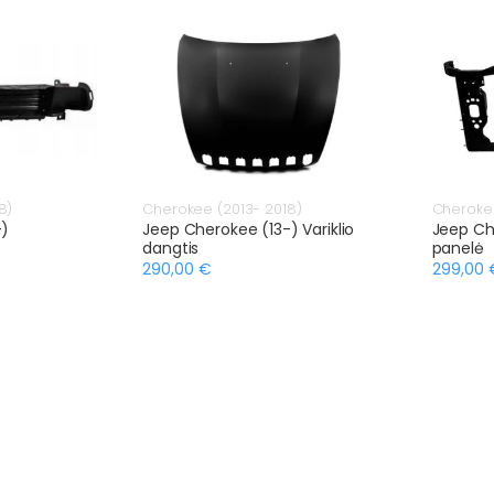
8)
Cherokee (2013- 2018)
Cherokee
-)
Jeep Cherokee (13-) Variklio
Jeep Che
dangtis
panelė
290,00 €
299,00 