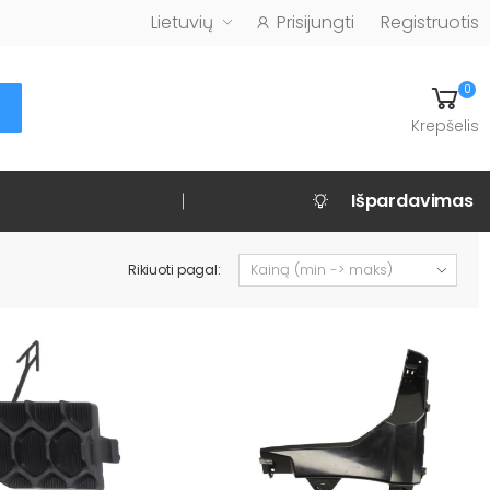
Lietuvių
Prisijungti
Registruotis
0
Krepšelis
Išpardavimas
Rikiuoti pagal: