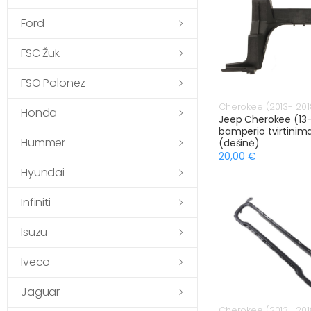
Ford
FSC Žuk
FSO Polonez
Cherokee (2013- 201
Honda
Jeep Cherokee (13-
bamperio tvirtinim
Hummer
(dešinė)
20,00 €
Hyundai
Infiniti
Isuzu
Iveco
Jaguar
Cherokee (2013- 201