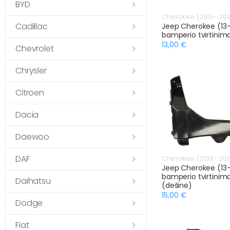
BYD
Cherokee (2013- 201
Cadillac
Jeep Cherokee (13-)
bamperio tvirtinima
13,00 €
Chevrolet
Chrysler
Citroen
Dacia
Daewoo
DAF
Cherokee (2013- 201
Jeep Cherokee (13-
bamperio tvirtinim
Daihatsu
(dešinė)
15,00 €
Dodge
Fiat