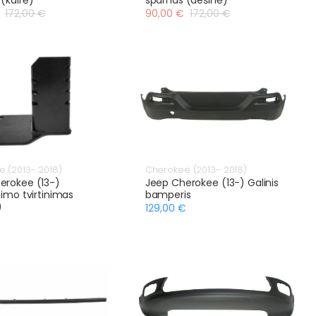
172,00 €
90,00 €
172,00 €
 (2013- 2018)
Cherokee (2013- 2018)
erokee (13-)
Jeep Cherokee (13-) Galinis
nimo tvirtinimas
bamperis
)
129,00 €