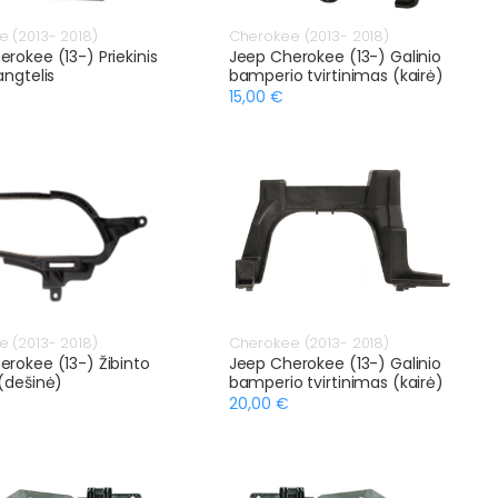
 (2013- 2018)
Cherokee (2013- 2018)
rokee (13-) Priekinis
Jeep Cherokee (13-) Galinio
angtelis
bamperio tvirtinimas (kairė)
15,00 €
 (2013- 2018)
Cherokee (2013- 2018)
erokee (13-) Žibinto
Jeep Cherokee (13-) Galinio
(dešinė)
bamperio tvirtinimas (kairė)
20,00 €