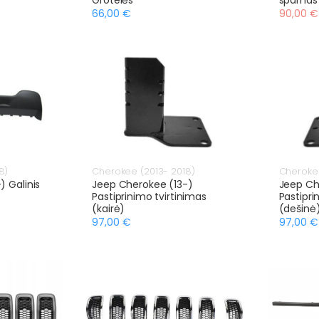
66,00 €
90,00 €
8)
Cherokee (2013- 2018)
Cherokee
) Galinis
Jeep Cherokee (13-)
Jeep Ch
Pastiprinimo tvirtinimas
Pastipri
(kairė)
(dešinė
97,00 €
97,00 €