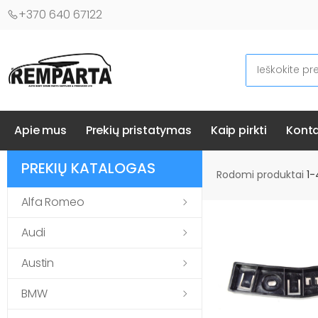
+370 640 67122
Ieškoti
Automobilių kėbulo detalės - UAB "Remparta"
Apie mus
Prekių pristatymas
Kaip pirkti
Konta
PREKIŲ KATALOGAS
Rodomi produktai
1-
Alfa Romeo
Audi
Austin
BMW