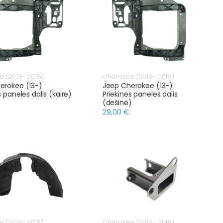
 (2013- 2018)
Cherokee (2013- 2018)
erokee (13-)
Jeep Cherokee (13-)
s panelės dalis (kairė)
Priekinės panelės dalis
(dešinė)
29,00 €
 (2013- 2018)
Cherokee (2013- 2018)