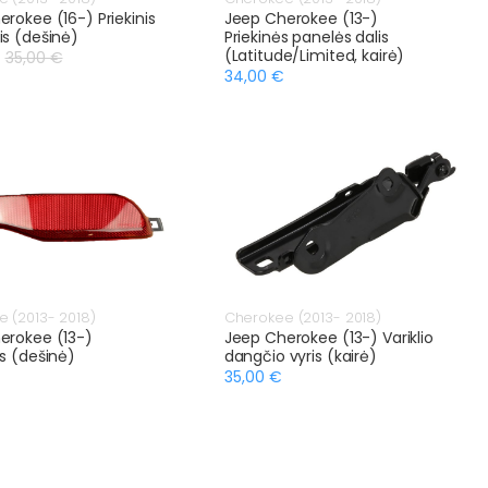
rokee (16-) Priekinis
Jeep Cherokee (13-)
is (dešinė)
Priekinės panelės dalis
(Latitude/Limited, kairė)
35,00 €
34,00 €
 (2013- 2018)
Cherokee (2013- 2018)
erokee (13-)
Jeep Cherokee (13-) Variklio
s (dešinė)
dangčio vyris (kairė)
35,00 €