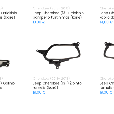
8)
Cherokee (2013- 2018)
Cherokee
 Priekinio
Jeep Cherokee (13-) Priekinio
Jeep Che
s (kairė)
bamperio tvirtinimas (kairė)
kablio d
13,00 €
14,00 €
8)
Cherokee (2013- 2018)
Cherokee
) Galinio
Jeep Cherokee (13-) Žibinto
Jeep Ch
as
rėmelis (kairė)
rėmelis 
19,00 €
19,00 €