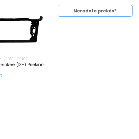
Neradote prekės?
 (2013- 2018)
rokee (13-) Priekinė
€