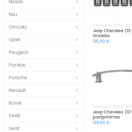
Nissan
Nsu
Cherokee (2013- 201
Omoda
Jeep Cherokee (13
Grotelės
Opel
135,00 €
Peugeot
Pontiac
Porsche
Renault
Rover
Cherokee (2013- 201
Jeep Cherokee (13-)
SAAB
pastiprinimas
139,00 €
Seat