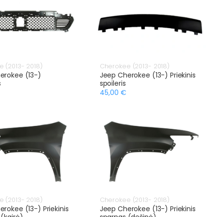
 (2013- 2018)
Cherokee (2013- 2018)
erokee (13-)
Jeep Cherokee (13-) Priekinis
s
spoileris
45,00 €
 (2013- 2018)
Cherokee (2013- 2018)
rokee (13-) Priekinis
Jeep Cherokee (13-) Priekinis
(kairė)
sparnas (dešinė)