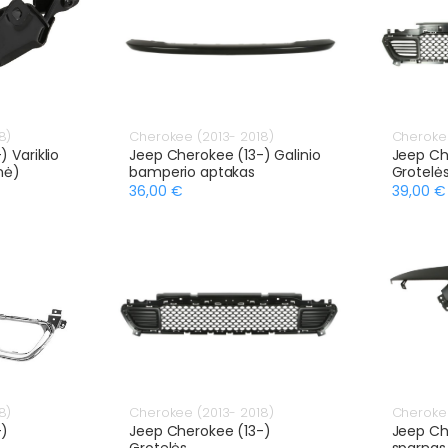
8)
Cherokee (2013- 2018)
Cherokee
 Variklio
Jeep Cherokee (13-) Galinio
Jeep Ch
nė)
bamperio aptakas
Grotelė
36,00 €
39,00 €
8)
Cherokee (2013- 2018)
Cherokee
-)
Jeep Cherokee (13-)
Jeep Che
Grotelės
sparnas 