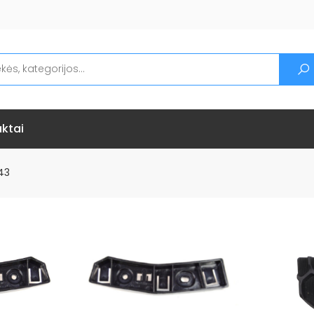
ktai
43