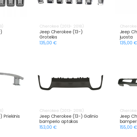
8)
Cherokee (2013- 2018)
Cherokee
-)
Jeep Cherokee (13-)
Jeep Ch
Grotelės
juosta
135,00 €
135,00 
8)
Cherokee (2013- 2018)
Cherokee
 Priekinis
Jeep Cherokee (13-) Galinio
Jeep Ch
bamperio aptakas
bamperi
153,00 €
155,00 