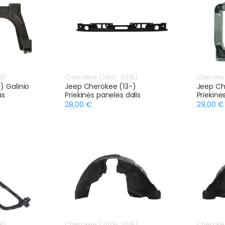
8)
Cherokee (2013- 2018)
Cherokee
) Galinio
Jeep Cherokee (13-)
Jeep Ch
as
Priekinės panelės dalis
Priekinė
28,00 €
29,00 €
8)
Cherokee (2013- 2018)
Cherokee