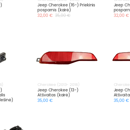
-)
Jeep Cherokee (16-) Priekinis
Jeep Che
posparnis (kairė)
posparn
32,00 €
35,00 €
32,00 €
8)
Cherokee (2013- 2018)
Cherokee
-)
Jeep Cherokee (13-)
Jeep Ch
lis
Atšvaitas (kairė)
Atšvaita
dešinė)
35,00 €
35,00 €