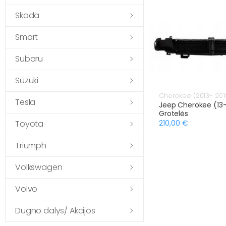
Skoda
Smart
Subaru
Suzuki
Cherokee (2013- 201
Tesla
Jeep Cherokee (13
Grotelės
Toyota
210,00 €
Triumph
Volkswagen
Volvo
Dugno dalys/ Akcijos