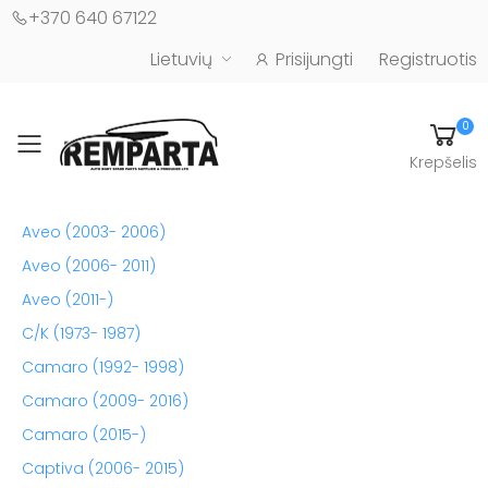
+370 640 67122
Lietuvių
Prisijungti
Registruotis
0
Toggle mobile menu
Krepšelis
Automobilių kėbulo detalės - UAB "Remparta"
Aveo (2003- 2006)
Aveo (2006- 2011)
Aveo (2011-)
C/K (1973- 1987)
Camaro (1992- 1998)
Camaro (2009- 2016)
Camaro (2015-)
Captiva (2006- 2015)