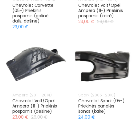
Chevrolet Corvette
Chevrolet Volt/Opel
(05-) Priekinis
Ampera (11-) Priekinis
posparnis (galinė
posparnis (kairė)
dalis, dešinė)
23,00 €
26,00 €
23,00 €
Ampera (2011- 2014)
Spark (2005- 2010)
Chevrolet Volt/Opel
Chevrolet Spark (05-)
Ampera (11-) Priekinis
Priekinės panelės
posparnis (dešinė)
šonas (kairė)
23,00 €
26,00 €
24,00 €