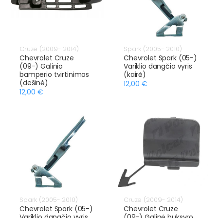
Cruze (2009- 2014)
Spark (2005- 2010)
Chevrolet Cruze
Chevrolet Spark (05-)
(09-) Galinio
Variklio dangčio vyris
bamperio tvirtinimas
(kairė)
(dešinė)
12,00 €
12,00 €
Spark (2005- 2010)
Cruze (2009- 2014)
Chevrolet Spark (05-)
Chevrolet Cruze
Variklio dangčio vyris
(09-) Galinė buksyro