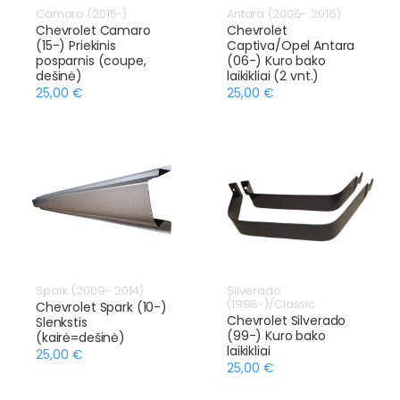
Camaro (2015-)
Antara (2006- 2016)
Chevrolet Camaro
Chevrolet
(15-) Priekinis
Captiva/Opel Antara
posparnis (coupe,
(06-) Kuro bako
dešinė)
laikikliai (2 vnt.)
25,00 €
25,00 €
Spark (2009- 2014)
Silverado
(1998-)/Classic
Chevrolet Spark (10-)
Chevrolet Silverado
Slenkstis
(99-) Kuro bako
(kairė=dešinė)
laikikliai
25,00 €
25,00 €