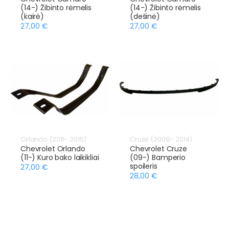
(14-) Žibinto rėmelis
(14-) Žibinto rėmelis
(kairė)
(dešinė)
27,00 €
27,00 €
Orlando (2011- 2015)
Cruze (2009- 2014)
Chevrolet Orlando
Chevrolet Cruze
(11-) Kuro bako laikikliai
(09-) Bamperio
spoileris
27,00 €
28,00 €