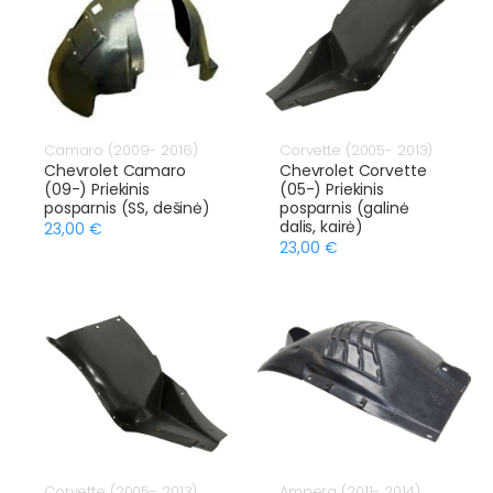
Camaro (2009- 2016)
Corvette (2005- 2013)
Chevrolet Camaro
Chevrolet Corvette
(09-) Priekinis
(05-) Priekinis
posparnis (SS, dešinė)
posparnis (galinė
dalis, kairė)
23,00 €
23,00 €
Corvette (2005- 2013)
Ampera (2011- 2014)