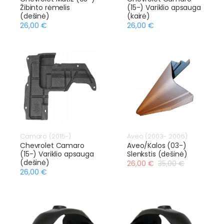
Žibinto rėmelis
(15-) Variklio apsauga
(dešinė)
(kairė)
26,00 €
26,00 €
Camaro (2015-)
Aveo (2003- 2006)
Chevrolet Camaro
Aveo/Kalos (03-)
(15-) Variklio apsauga
Slenkstis (dešinė)
(dešinė)
26,00 €
35,00 €
26,00 €