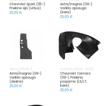
Chevrolet Spark (05-)
Astra/Insignia (09-)
Priekinė sija (viršus)
Variklio apsauga
(kairė)
25,00 €
25,00 €
Astra J (2009-)
Camaro (2009- 2016)
Astra/Insignia (09-)
Chevrolet Camaro
Variklio apsauga
(09-) Priekinis
(dešinė)
posparnis (LS/LT,
kairė)
25,00 €
25,00 €