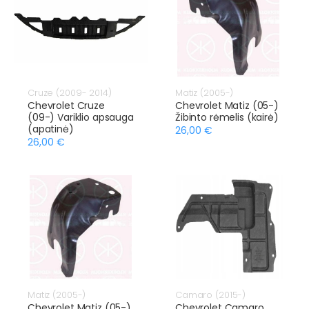
Cruze (2009- 2014)
Matiz (2005-)
Chevrolet Cruze
Chevrolet Matiz (05-)
(09-) Variklio apsauga
Žibinto rėmelis (kairė)
(apatinė)
26,00 €
26,00 €
Matiz (2005-)
Camaro (2015-)
Chevrolet Matiz (05-)
Chevrolet Camaro