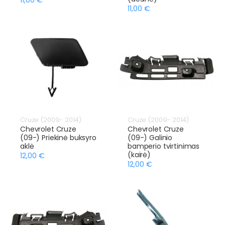
11,00 €
Cruze (2009- 2014)
Cruze (2009- 2014)
Chevrolet Cruze
Chevrolet Cruze
(09-) Priekinė buksyro
(09-) Galinio
aklė
bamperio tvirtinimas
(kairė)
12,00 €
12,00 €