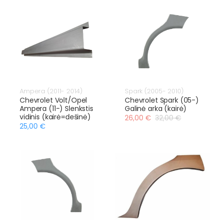
Ampera (2011- 2014)
Spark (2005- 2010)
Chevrolet Volt/Opel
Chevrolet Spark (05-)
Ampera (11-) Slenkstis
Galinė arka (kairė)
vidinis (kairė=dešinė)
26,00 €
32,00 €
25,00 €