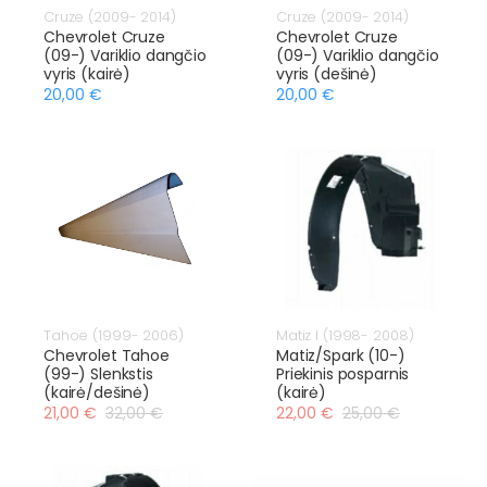
Cruze (2009- 2014)
Cruze (2009- 2014)
Chevrolet Cruze
Chevrolet Cruze
(09-) Variklio dangčio
(09-) Variklio dangčio
vyris (kairė)
vyris (dešinė)
20,00 €
20,00 €
Tahoe (1999- 2006)
Matiz I (1998- 2008)
Chevrolet Tahoe
Matiz/Spark (10-)
(99-) Slenkstis
Priekinis posparnis
(kairė/dešinė)
(kairė)
21,00 €
32,00 €
22,00 €
25,00 €