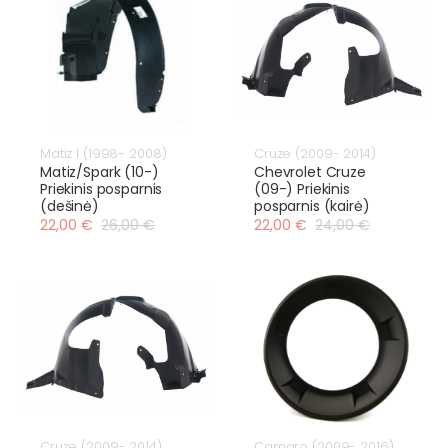
Matiz I (1998- 2008)
Cruze (2009- 2014)
Matiz/Spark (10-)
Chevrolet Cruze
Priekinis posparnis
(09-) Priekinis
(dešinė)
posparnis (kairė)
22,00 €
26,00 €
22,00 €
24,00 €
Cruze (2009- 2014)
Camaro (2009- 2016)