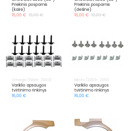
Priekinis posparnis
Priekinis posparnis
(kairė)
(dešinė)
16,00 €
19,00 €
16,00 €
19,00 €
Omega (1994- 2003)
Micra (2003- 2010)
Variklio apsaugos
Variklio apsaugos
tvirtinimo rinkinys
tvirtinimo rinkinys
16,00 €
16,00 €