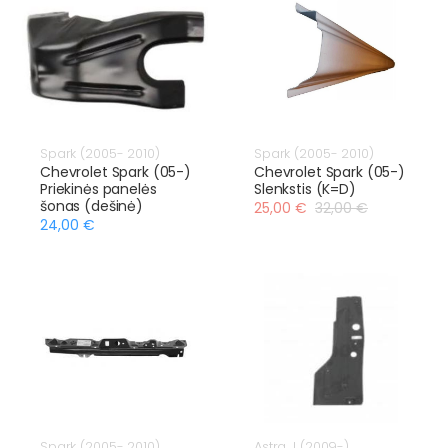
Spark (2005- 2010)
Spark (2005- 2010)
Chevrolet Spark (05-)
Chevrolet Spark (05-)
Priekinės panelės
Slenkstis (K=D)
šonas (dešinė)
25,00 €
32,00 €
24,00 €
Spark (2005- 2010)
Astra J (2009-)