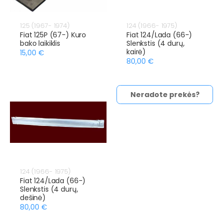
125 (1967- 1974)
124 (1966- 1975)
Fiat 125P (67-) Kuro
Fiat 124/Lada (66-)
bako laikiklis
Slenkstis (4 durų,
kairė)
15,00 €
80,00 €
Neradote prekės?
124 (1966- 1975)
Fiat 124/Lada (66-)
Slenkstis (4 durų,
dešinė)
80,00 €