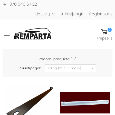
+370 640 67122
Lietuvių
Prisijungti
Registruotis
0
Toggle mobile menu
Krepšelis
Automobilių kėbulo detalės - UAB "Remparta"
Rodomi produktai
1-3
Rikiuoti pagal: