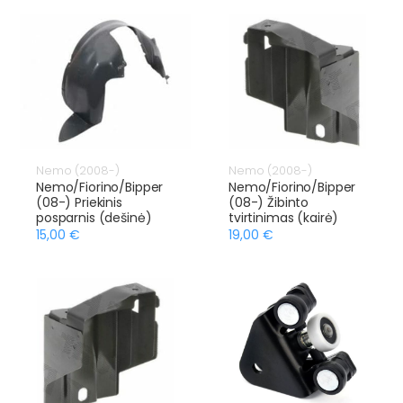
Nemo (2008-)
Nemo (2008-)
Nemo/Fiorino/Bipper
Nemo/Fiorino/Bipper
(08-) Priekinis
(08-) Žibinto
posparnis (dešinė)
tvirtinimas (kairė)
15,00 €
19,00 €