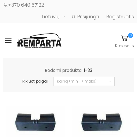
+370 640 67122
Lietuvių
Prisijungti
Registruotis
0
Toggle mobile menu
Krepšelis
Automobilių kėbulo detalės - UAB "Remparta"
Rodomi produktai
1-33
Rikiuoti pagal: