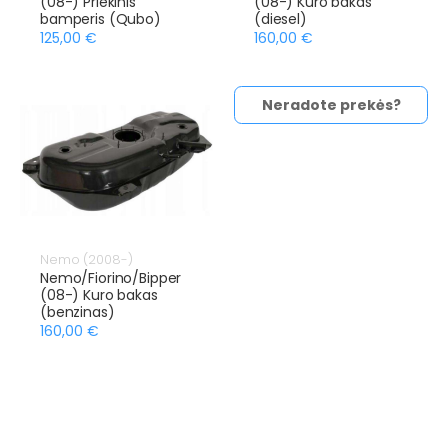
(08-) Priekinis
(08-) Kuro bakas
bamperis (Qubo)
(diesel)
125,00 €
160,00 €
Neradote prekės?
Nemo (2008-)
Nemo/Fiorino/Bipper
(08-) Kuro bakas
(benzinas)
160,00 €