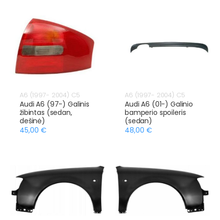
A6 (1997- 2004) C5
A6 (1997- 2004) C5
Audi A6 (97-) Galinis
Audi A6 (01-) Galinio
žibintas (sedan,
bamperio spoileris
dešinė)
(sedan)
45,00 €
48,00 €