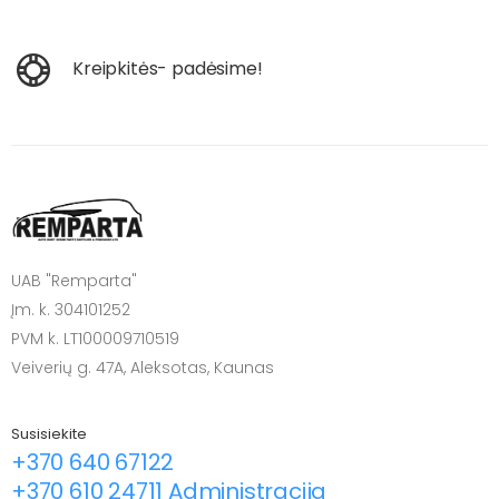
Kreipkitės- padėsime!
UAB "Remparta"
Įm. k. 304101252
PVM k. LT100009710519
Veiverių g. 47A, Aleksotas, Kaunas
Susisiekite
+370 640 67122
+370 610 24711 Administracija