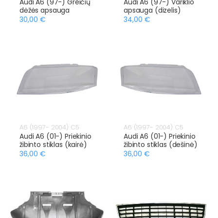
Audi A6 (97-) Greičių
Audi A6 (97-) Variklio
dėžės apsauga
apsauga (dizelis)
30,00 €
34,00 €
A6 (1997- 2004) C5
A6 (1997- 2004) C5
Audi A6 (01-) Priekinio
Audi A6 (01-) Priekinio
žibinto stiklas (kairė)
žibinto stiklas (dešinė)
36,00 €
36,00 €