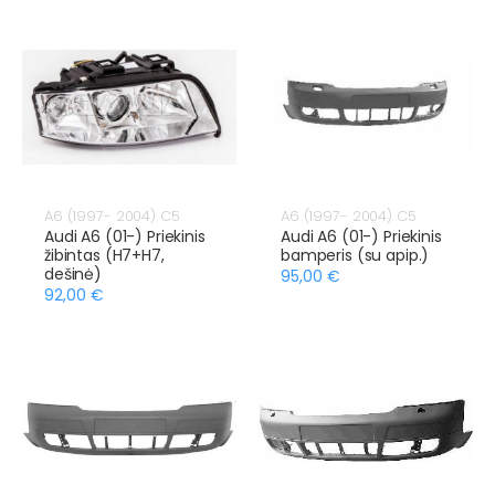
A6 (1997- 2004) C5
A6 (1997- 2004) C5
Audi A6 (01-) Priekinis
Audi A6 (01-) Priekinis
žibintas (H7+H7,
bamperis (su apip.)
dešinė)
95,00 €
92,00 €