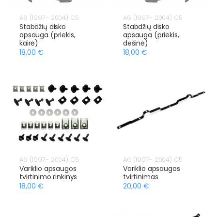
A6 (1997- 2004) C5
A6 (1997- 2004) C5
Stabdžių disko
Stabdžių disko
apsauga (priekis,
apsauga (priekis,
kairė)
dešinė)
18,00 €
18,00 €
A6 (1997- 2004) C5
A6 (1997- 2004) C5
Variklio apsaugos
Variklio apsaugos
tvirtinimo rinkinys
tvirtinimas
18,00 €
20,00 €