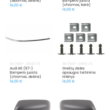
(šildomas, dešinė)
Bamperio juosta
(chromas, kairė)
14,00 €
14,00 €
A6 (1997- 2004) C5
A6 (1997- 2004) C5
Audi A6 (97-)
Greičių dėžės
Bamperio juosta
apsaugos tvirtinimo
(chromas, dešinė)
rinkinys
14,00 €
14,00 €