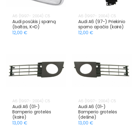
A6 (1997- 2004) C5
A6 (1997- 2004) C5
Audi posūkis į sparną
Audi A6 (97-) Priekinio
(baltas, K=D)
sparno apačia (kairė)
12,00 €
12,00 €
A6 (1997- 2004) C5
A6 (1997- 2004) C5
Audi A6 (01-)
Audi A6 (01-)
Bamperio grotelės
Bamperio grotelės
(kairė)
(dešinė)
13,00 €
13,00 €