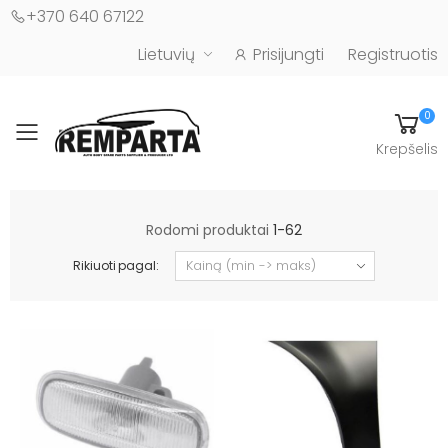
+370 640 67122
Lietuvių
Prisijungti
Registruotis
0
Toggle mobile menu
Krepšelis
Automobilių kėbulo detalės - UAB "Remparta"
Rodomi produktai
1-62
Rikiuoti pagal: