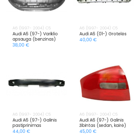
A6 (1997- 2004) C5
A6 (1997- 2004) C5
Audi A6 (97-) Variklio
Audi A6 (01-) Grotelės
apsauga (benzinas)
40,00 €
38,00 €
A6 (1997- 2004) C5
A6 (1997- 2004) C5
Audi A6 (97-) Galinis
Audi A6 (97-) Galinis
pastiprinimas
žibintas (sedan, kairė)
44,00 €
45,00 €