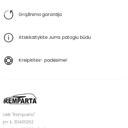
Grąžinimo garantija
Atsiskaitykite Jums patogiu būdu
Kreipkitės- padėsime!
UAB "Remparta"
Įm. k. 304101252