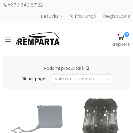
+370 640 67122
Lietuvių
Prisijungti
Registruotis
0
Toggle mobile menu
Krepšelis
Automobilių kėbulo detalės - UAB "Remparta"
Rodomi produktai
1-12
Rikiuoti pagal: