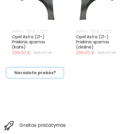
Astra L (2021-) C02
Astra L (2021-) C02
Opel Astra (21-)
Opel Astra (21-)
Priekinis sparnas
Priekinis sparnas
(kairė)
(dešinė)
299,00 €
345,00 €
299,00 €
345,00 €
Neradote prekės?
Greitas pristatymas