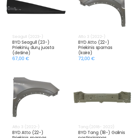
Seagull (2023-)
Atto 3 (2022-)
BYD Seagull (23-)
BYD Atto (22-)
Priekinių durų juosta
Priekinis sparnas
(dešinė)
(kairė)
67,00 €
72,00 €
Atto 3 (2022-)
Tang (2018- 2022)
BYD Atto (22-)
BYD Tang (18-) Galinis
Priekinis sparnas
pastiprinimas