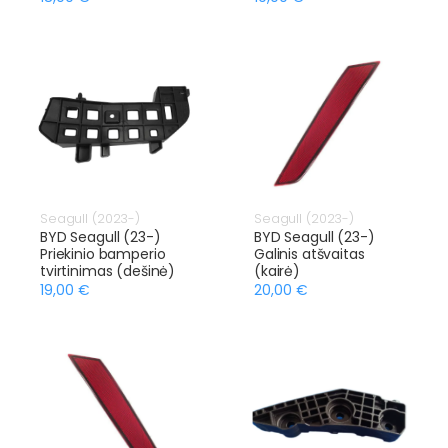
Seagull (2023-)
Seagull (2023-)
BYD Seagull (23-)
BYD Seagull (23-)
Priekinio bamperio
Galinis atšvaitas
tvirtinimas (dešinė)
(kairė)
19,00 €
20,00 €