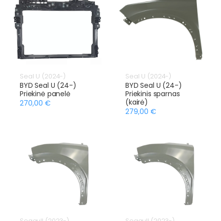
Seal U (2024-)
Seal U (2024-)
BYD Seal U (24-)
BYD Seal U (24-)
Priekinė panelė
Priekinis sparnas
(kairė)
270,00 €
279,00 €
Seagull (2023-)
Seagull (2023-)