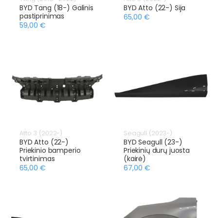
BYD Tang (18-) Galinis
BYD Atto (22-) Sija
pastiprinimas
65,00 €
59,00 €
Atto 3 (2022-)
Seagull (2023-)
BYD Atto (22-)
BYD Seagull (23-)
Priekinio bamperio
Priekinių durų juosta
tvirtinimas
(kairė)
65,00 €
67,00 €