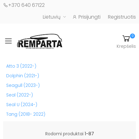
+370 640 67122
Lietuvių
Prisijungti
Registruotis
0
Toggle mobile menu
Krepšelis
Automobilių kėbulo detalės - UAB "Remparta"
Atto 3 (2022-)
Dolphin (2021-)
Seagull (2023-)
Seal (2022-)
Seal U (2024-)
Tang (2018- 2022)
Rodomi produktai
1-87