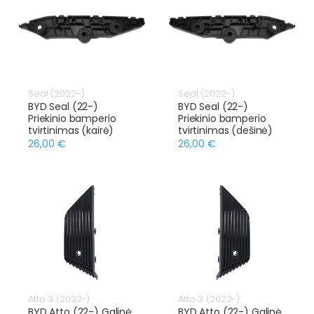
Seal (2022-)
Seal (2022-)
BYD Seal (22-)
BYD Seal (22-)
Priekinio bamperio
Priekinio bamperio
tvirtinimas (kairė)
tvirtinimas (dešinė)
26,00 €
26,00 €
Atto 3 (2022-)
Atto 3 (2022-)
BYD Atto (22-) Galinė
BYD Atto (22-) Galinė