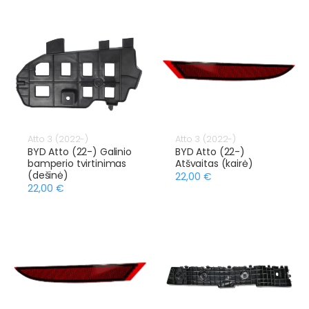
Atto 3 (2022-)
Atto 3 (2022-)
BYD Atto (22-) Galinio
BYD Atto (22-)
bamperio tvirtinimas
Atšvaitas (kairė)
(dešinė)
22,00 €
22,00 €