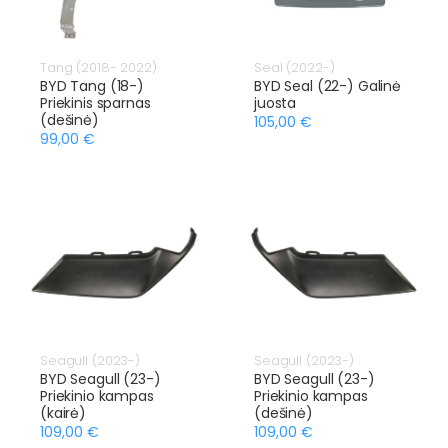
Tang (2018- 2022)
Seal (2022-)
BYD Tang (18-)
BYD Seal (22-) Galinė
Priekinis sparnas
juosta
(dešinė)
105,00 €
99,00 €
Seagull (2023-)
Seagull (2023-)
BYD Seagull (23-)
BYD Seagull (23-)
Priekinio kampas
Priekinio kampas
(kairė)
(dešinė)
109,00 €
109,00 €