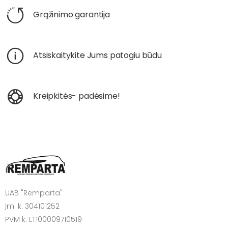
Grąžinimo garantija
Atsiskaitykite Jums patogiu būdu
Kreipkitės- padėsime!
UAB "Remparta"
Įm. k. 304101252
PVM k. LT100009710519