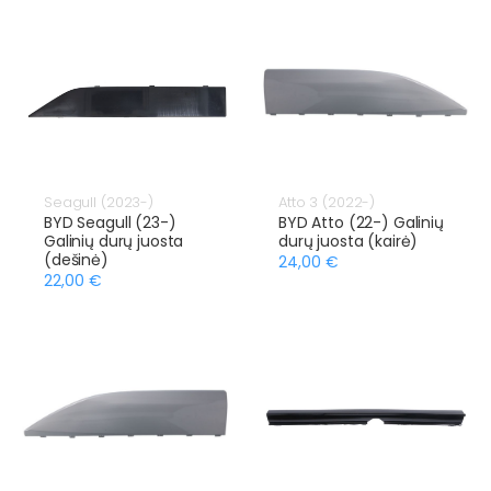
Seagull (2023-)
Atto 3 (2022-)
BYD Seagull (23-)
BYD Atto (22-) Galinių
Galinių durų juosta
durų juosta (kairė)
(dešinė)
24,00 €
22,00 €