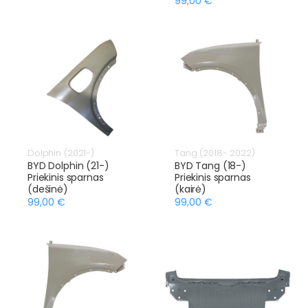
99,00 €
Dolphin (2021-)
Tang (2018- 2022)
BYD Dolphin (21-)
BYD Tang (18-)
Priekinis sparnas
Priekinis sparnas
(dešinė)
(kairė)
99,00 €
99,00 €