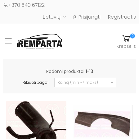
+370 640 67122
Lietuvių
Prisijungti
Registruotis
0
Toggle mobile menu
Krepšelis
Automobilių kėbulo detalės - UAB "Remparta"
Rodomi produktai
1-13
Rikiuoti pagal: