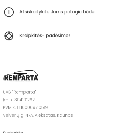
Atsiskaitykite Jums patogiu būdu
Kreipkitės- padėsime!
UAB "Remparta"
Įm. k. 304101252
PVM k. LT100009710519
Veiverių g. 47A, Aleksotas, Kaunas
Susisiekite