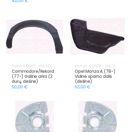
40,00 €
Rekord (1977- 1986) E
Monza A (1978- 1987)
Commodore/Rekord
Opel Monza A (78-)
(77-) Galinė arka (2
Vidinė sparno dalis
durų, dešinė)
(dešinė)
50,00 €
53,00 €