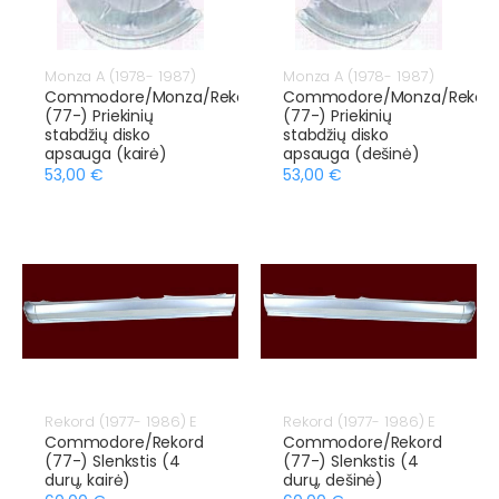
Monza A (1978- 1987)
Monza A (1978- 1987)
Commodore/Monza/Rekord
Commodore/Monza/Rekor
(77-) Priekinių
(77-) Priekinių
stabdžių disko
stabdžių disko
apsauga (kairė)
apsauga (dešinė)
53,00 €
53,00 €
Rekord (1977- 1986) E
Rekord (1977- 1986) E
Commodore/Rekord
Commodore/Rekord
(77-) Slenkstis (4
(77-) Slenkstis (4
durų, kairė)
durų, dešinė)