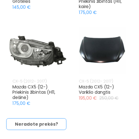
Grotelės
Priekinis žibintas (H11,
kairė)
145,00 €
175,00 €
CX-5 (2012- 2017)
CX-5 (2012- 2017)
Mazda CX5 (12-)
Mazda CX5 (12-)
Priekinis žibintas (H11,
Variklio dangtis
dešinė)
195,00 €
250,00 €
175,00 €
Neradote prekės?