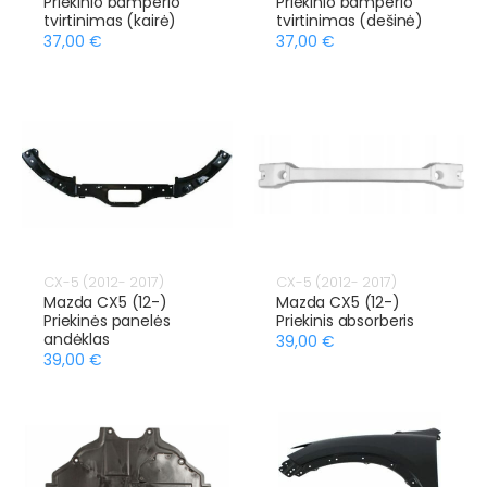
Priekinio bamperio
Priekinio bamperio
tvirtinimas (kairė)
tvirtinimas (dešinė)
37,00 €
37,00 €
CX-5 (2012- 2017)
CX-5 (2012- 2017)
Mazda CX5 (12-)
Mazda CX5 (12-)
Priekinės panelės
Priekinis absorberis
andėklas
39,00 €
39,00 €