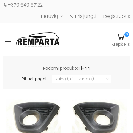
+370 640 67122
Lietuvių
Prisijungti
Registruotis
0
Toggle mobile menu
Krepšelis
Automobilių kėbulo detalės - UAB "Remparta"
Rodomi produktai
1-44
Rikiuoti pagal: