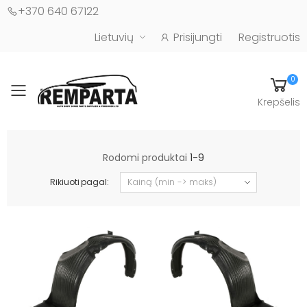
+370 640 67122
Lietuvių
Prisijungti
Registruotis
0
Toggle mobile menu
Krepšelis
Automobilių kėbulo detalės - UAB "Remparta"
Rodomi produktai
1-9
Rikiuoti pagal: