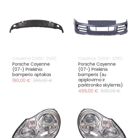
Cayenne (2002- 2010)
Cayenne (2002- 2010)
Porsche Cayenne
Porsche Cayenne
(07-) Priekinio
(07-) Priekinis
bamperio aptakas
bamperis (su
apiplovimo ir
190,00 €
266,00 €
parktroniko skylėmis)
499,00 €
690,00 €