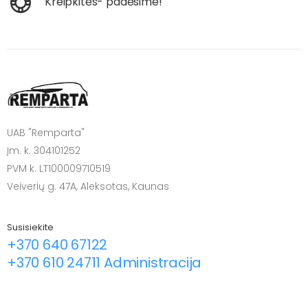
Kreipkitės- padėsime!
UAB "Remparta"
Įm. k. 304101252
PVM k. LT100009710519
Veiverių g. 47A, Aleksotas, Kaunas
Susisiekite
+370 640 67122
+370 610 24711 Administracija