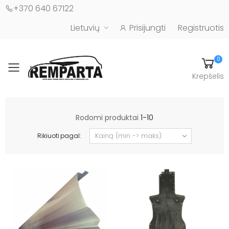
+370 640 67122
Lietuvių
Prisijungti
Registruotis
0
Toggle mobile menu
Krepšelis
Automobilių kėbulo detalės - UAB "Remparta"
Rodomi produktai
1-10
Rikiuoti pagal: