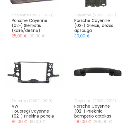
Cayenne (2002- 2010)
Cayenne (2002- 2010)
Porsche Cayenne
Porsche Cayenne
(02-) Slenkstis
(02-) Greičių dėžės
(kairė/dešinė)
apsauga
25,00 €
30,00 €
39,00 €
Touareg (2002- 2010)
Cayenne (2002- 2010)
VW
Porsche Cayenne
Touareg/Cayenne
(02-) Priekinio
(02-) Priekinė panelė
bamperio aptakas
85,00 €
110,00 €
190,00 €
266,00 €