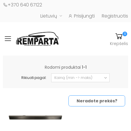
+370 640 67122
Lietuvių
Prisijungti
Registruotis
0
Toggle mobile menu
Krepšelis
Automobilių kėbulo detalės - UAB "Remparta"
Rodomi produktai
1-1
Rikiuoti pagal:
Neradote prekės?