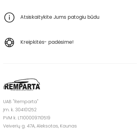
Atsiskaitykite Jums patogiu būdu
Kreipkitės- padėsime!
UAB "Remparta"
Įm. k. 304101252
PVM k. LT100009710519
Veiverių g. 47A, Aleksotas, Kaunas