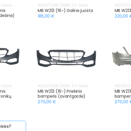
-Class
W213/C238 (2016-) E-Class
W213/C23
nis
MB W213 (16-) Galinė juosta
MB W213 
 dešinė)
185,00 €
220,00 
-Class
W213/C238 (2016-) E-Class
W213/C23
nis
MB W213 (16-) Priekinis
MB W213 
ronikų
bamperis (avantgarde)
bamper
270,00 €
270,00 
ekės?