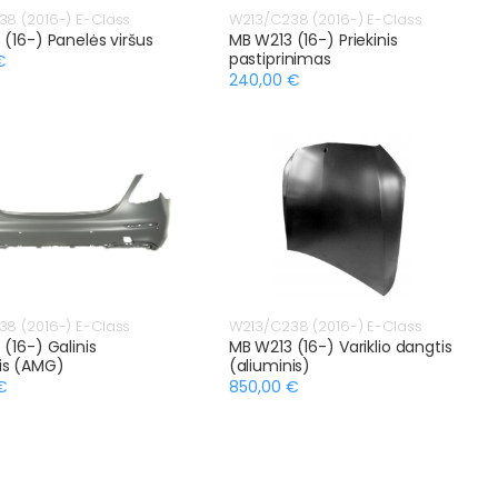
8 (2016-) E-Class
W213/C238 (2016-) E-Class
(16-) Panelės viršus
MB W213 (16-) Priekinis
pastiprinimas
€
240,00 €
8 (2016-) E-Class
W213/C238 (2016-) E-Class
(16-) Galinis
MB W213 (16-) Variklio dangtis
is (AMG)
(aliuminis)
€
850,00 €