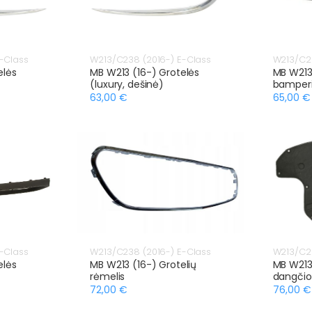
-Class
W213/C238 (2016-) E-Class
W213/C23
elės
MB W213 (16-) Grotelės
MB W213 
(luxury, dešinė)
bamperi
63,00 €
65,00 €
-Class
W213/C238 (2016-) E-Class
W213/C23
elės
MB W213 (16-) Grotelių
MB W213 
rėmelis
dangčio
72,00 €
76,00 €