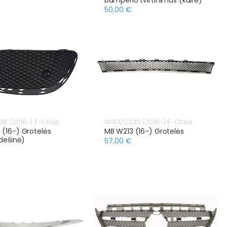
50,00 €
8 (2016-) E-Class
W213/C238 (2016-) E-Class
 (16-) Grotelės
MB W213 (16-) Grotelės
 dešinė)
57,00 €