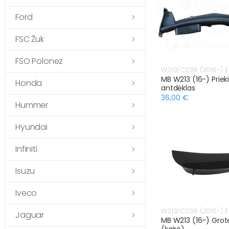
Ford
FSC Žuk
FSO Polonez
W213/C238 (2016-) E
MB W213 (16-) Prieki
Honda
antdėklas
36,00 €
Hummer
Hyundai
Infiniti
Isuzu
Iveco
W213/C238 (2016-) E
Jaguar
MB W213 (16-) Grot
(kairė)