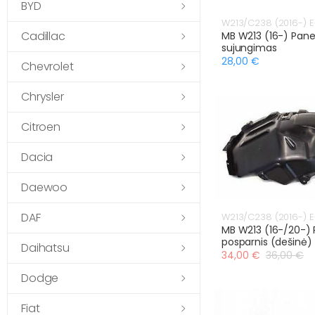
BYD
W213/C238 (2016-) E
Cadillac
MB W213 (16-) Pane
sujungimas
28,00 €
Chevrolet
Chrysler
Citroen
Dacia
Daewoo
DAF
W213/C238 (2016-) E
MB W213 (16-/20-) P
posparnis (dešinė)
Daihatsu
34,00 €
36,00 €
Dodge
Fiat