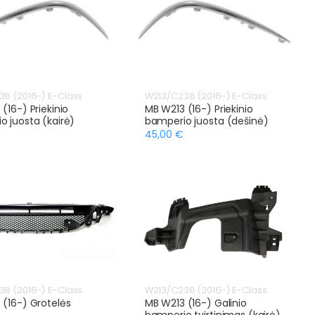
8 (2016-) E-Class
W213/C238 (2016-) E-Class
(16-) Priekinio
MB W213 (16-) Priekinio
o juosta (kairė)
bamperio juosta (dešinė)
45,00 €
8 (2016-) E-Class
W213/C238 (2016-) E-Class
 (16-) Grotelės
MB W213 (16-) Galinio
bamperio tvirtinimas (kairė)