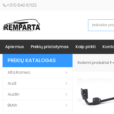
+370 640 67122
Ieškoti
Automobilių kėbulo detalės - UAB "Remparta"
Apie mus
Prekių pristatymas
Kaip pirkti
Konta
PREKIŲ KATALOGAS
Rodomi produktai
1-
Alfa Romeo
Audi
Austin
BMW