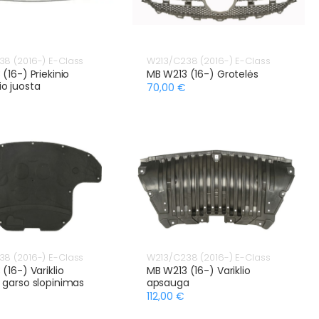
8 (2016-) E-Class
W213/C238 (2016-) E-Class
(16-) Priekinio
MB W213 (16-) Grotelės
o juosta
70,00 €
8 (2016-) E-Class
W213/C238 (2016-) E-Class
(16-) Variklio
MB W213 (16-) Variklio
 garso slopinimas
apsauga
112,00 €