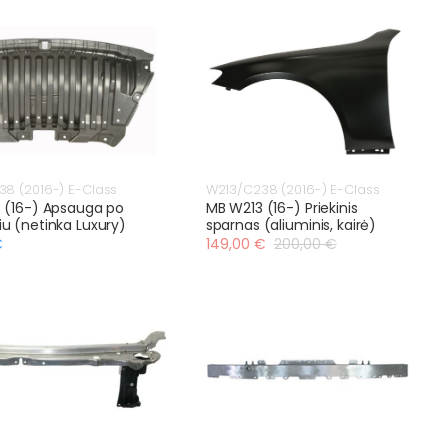
8 (2016-) E-Class
W213/C238 (2016-) E-Class
 (16-) Apsauga po
MB W213 (16-) Priekinis
u (netinka Luxury)
sparnas (aliuminis, kairė)
€
149,00 €
200,00 €