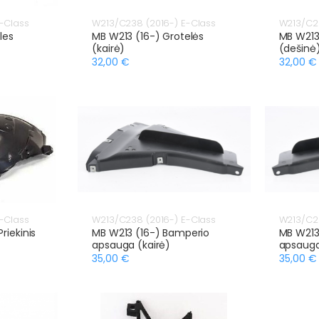
-Class
W213/C238 (2016-) E-Class
W213/C23
les
MB W213 (16-) Grotelės
MB W213
(kairė)
(dešinė
32,00 €
32,00 €
-Class
W213/C238 (2016-) E-Class
W213/C23
riekinis
MB W213 (16-) Bamperio
MB W213
apsauga (kairė)
apsauga
35,00 €
35,00 €