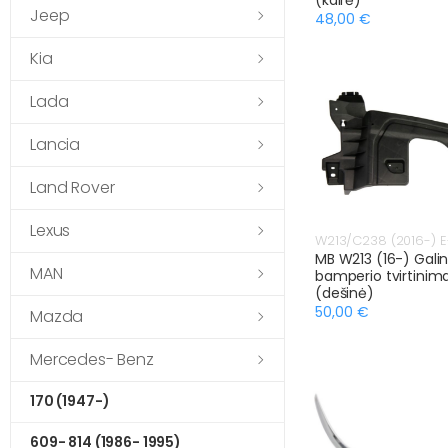
Jeep
48,00 €
Kia
Lada
Lancia
Land Rover
Lexus
W213/C238 (2016-) E
MB W213 (16-) Galin
MAN
bamperio tvirtinim
(dešinė)
50,00 €
Mazda
Mercedes- Benz
170 (1947-)
609- 814 (1986- 1995)