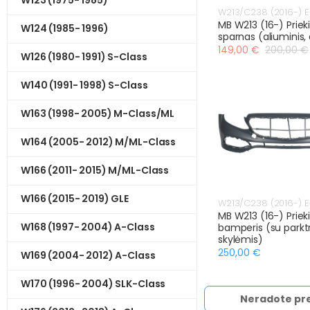
W213/C238 (2016-) E
MB W213 (16-) Prieki
W124 (1985- 1996)
sparnas (aliuminis,
149,00 €
200,00 €
W126 (1980- 1991) S-Class
W140 (1991- 1998) S-Class
W163 (1998- 2005) M-Class/ML
W164 (2005- 2012) M/ML-Class
W166 (2011- 2015) M/ML-Class
W166 (2015- 2019) GLE
W213/C238 (2016-) E
MB W213 (16-) Prieki
W168 (1997- 2004) A-Class
bamperis (su parkt
skylėmis)
250,00 €
W169 (2004- 2012) A-Class
W170 (1996- 2004) SLK-Class
Neradote pr