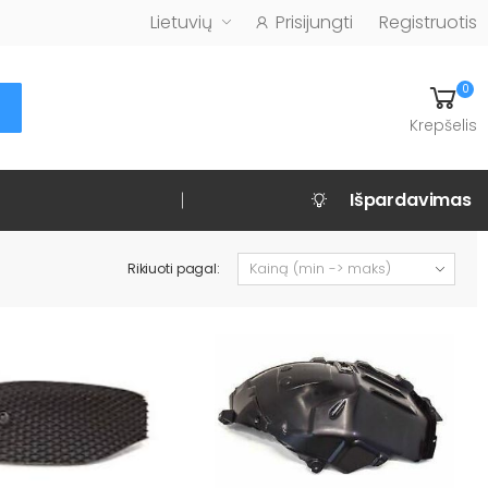
Lietuvių
Prisijungti
Registruotis
0
Krepšelis
Išpardavimas
Rikiuoti pagal: