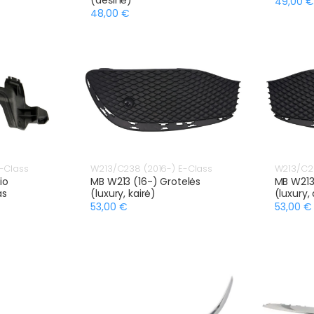
49,00 €
48,00 €
-Class
W213/C238 (2016-) E-Class
W213/C23
io
MB W213 (16-) Grotelės
MB W213
as
(luxury, kairė)
(luxury,
53,00 €
53,00 €