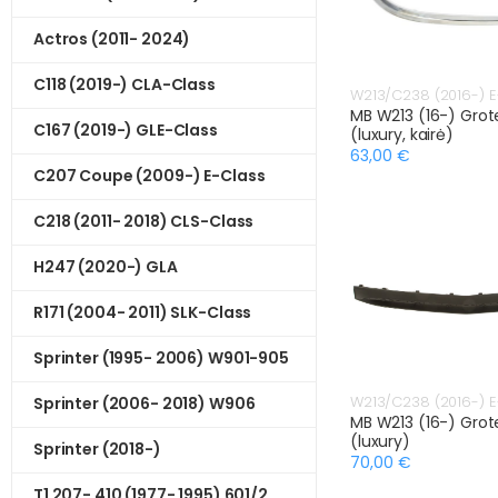
Actros (2011- 2024)
C118 (2019-) CLA-Class
W213/C238 (2016-) E
MB W213 (16-) Grot
C167 (2019-) GLE-Class
(luxury, kairė)
63,00 €
C207 Coupe (2009-) E-Class
C218 (2011- 2018) CLS-Class
H247 (2020-) GLA
R171 (2004- 2011) SLK-Class
Sprinter (1995- 2006) W901-905
W213/C238 (2016-) E
Sprinter (2006- 2018) W906
MB W213 (16-) Grot
(luxury)
Sprinter (2018-)
70,00 €
T1 207- 410 (1977- 1995) 601/2