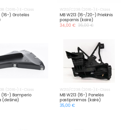
8 (2016-) E-Class
W213/C238 (2016-) E-Class
 (16-) Grotelės
MB W213 (16-/20-) Priekinis
)
posparnis (kairė)
34,00 €
36,00 €
8 (2016-) E-Class
W213/C238 (2016-) E-Class
 (16-) Bamperio
MB W213 (16-) Panelės
 (dešinė)
pastiprinimas (kairė)
35,00 €