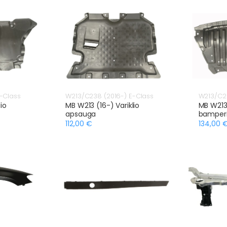
-Class
W213/C238 (2016-) E-Class
W213/C23
io
MB W213 (16-) Variklio
MB W213
apsauga
bamperi
112,00 €
134,00 