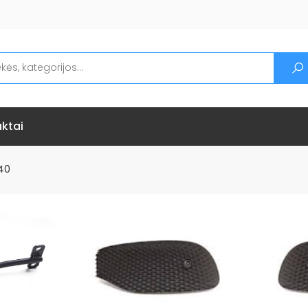
ktai
40