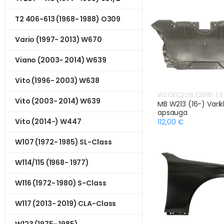
T2 406-613 (1968- 1988) O309
Vario (1997- 2013) W670
Viano (2003- 2014) W639
Vito (1996- 2003) W638
W213/C238 (2016-) E
Vito (2003- 2014) W639
MB W213 (16-) Varikl
apsauga
Vito (2014-) W447
112,00 €
W107 (1972- 1985) SL-Class
W114/115 (1968- 1977)
W116 (1972- 1980) S-Class
W117 (2013- 2019) CLA-Class
W123 (1975- 1985)