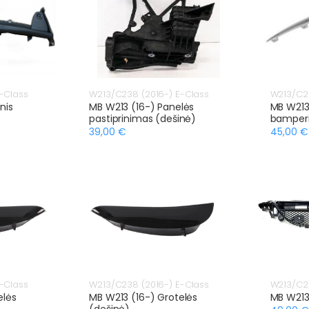
-Class
W213/C238 (2016-) E-Class
W213/C23
nis
MB W213 (16-) Panelės
MB W213 
pastiprinimas (dešinė)
bamperi
39,00 €
45,00 €
-Class
W213/C238 (2016-) E-Class
W213/C23
elės
MB W213 (16-) Grotelės
MB W213
(dešinė)