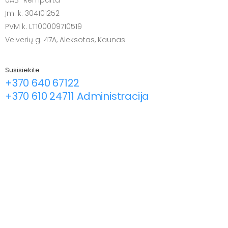
UAB "Remparta"
Įm. k. 304101252
PVM k. LT100009710519
Veiverių g. 47A, Aleksotas, Kaunas
Susisiekite
+370 640 67122
+370 610 24711 Administracija