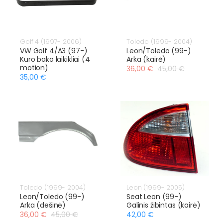
Golf 4 (1997- 2006)
Toledo (1999- 2004)
VW Golf 4/A3 (97-)
Leon/Toledo (99-)
Kuro bako laikikliai (4
Arka (kairė)
motion)
36,00 €
45,00 €
35,00 €
Toledo (1999- 2004)
Leon (1999- 2005)
Leon/Toledo (99-)
Seat Leon (99-)
Arka (dešinė)
Galinis žibintas (kairė)
36,00 €
45,00 €
42,00 €