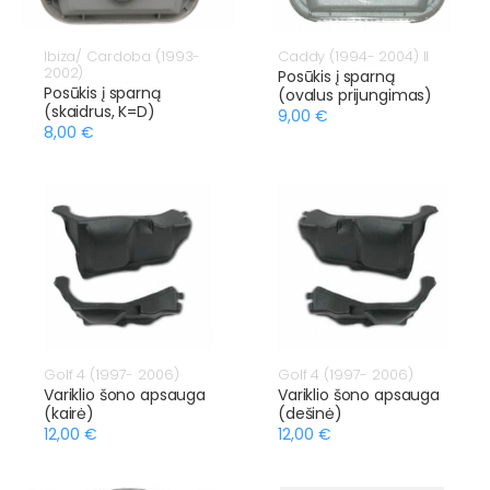
Ibiza/ Cardoba (1993-
Caddy (1994- 2004) II
2002)
Posūkis į sparną
Posūkis į sparną
(ovalus prijungimas)
(skaidrus, K=D)
9,00 €
8,00 €
Golf 4 (1997- 2006)
Golf 4 (1997- 2006)
Variklio šono apsauga
Variklio šono apsauga
(kairė)
(dešinė)
12,00 €
12,00 €