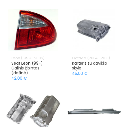
Leon (1999- 2005)
Octavia (2004- 2013)
Seat Leon (99-)
Karteris su daviklio
Galinis žibintas
skyle
(dešinė)
45,00 €
42,00 €