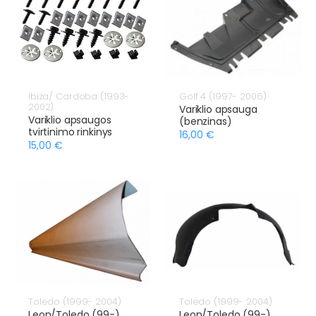
Ibiza/ Cardoba (1993-
Golf 4 (1997- 2006)
2002)
Variklio apsauga
Variklio apsaugos
(benzinas)
tvirtinimo rinkinys
16,00 €
15,00 €
Toledo (1999- 2004)
Toledo (1999- 2004)
Leon/Toledo (99-)
Leon/Toledo (99-)