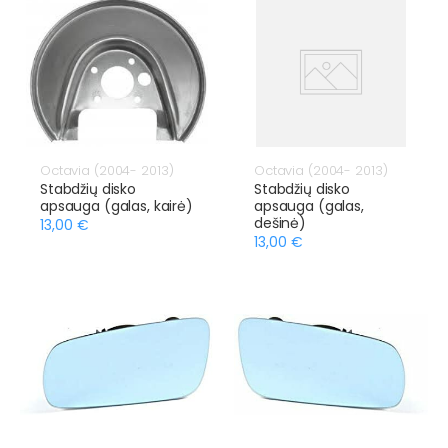
Octavia (2004- 2013)
Octavia (2004- 2013)
Stabdžių disko
Stabdžių disko
apsauga (galas, kairė)
apsauga (galas,
dešinė)
13,00 €
13,00 €