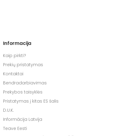
Informacija
Kaip pirkti?
Prekių pristatymas
Kontaktai
Bendradarbiavimas
Prekybos taisyklės
Pristatymas į kitas ES šalis
D.U.K.
Informācija Latvija
Teave Eesti