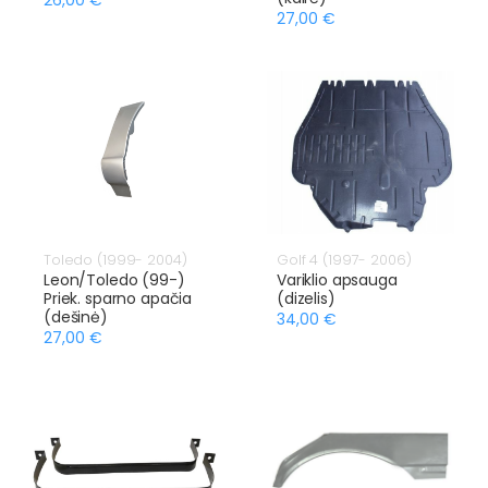
27,00 €
Toledo (1999- 2004)
Golf 4 (1997- 2006)
Leon/Toledo (99-)
Variklio apsauga
Priek. sparno apačia
(dizelis)
(dešinė)
34,00 €
27,00 €