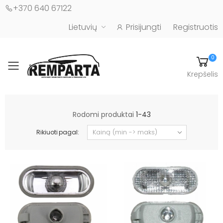
+370 640 67122
Lietuvių
Prisijungti
Registruotis
0
Toggle mobile menu
Krepšelis
Automobilių kėbulo detalės - UAB "Remparta"
Rodomi produktai
1-43
Rikiuoti pagal: