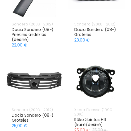
Sandero (2008- 2012)
Sandero (2008- 2012)
Dacia Sandero (08-)
Dacia Sandero (08-)
Priekinis andėklas
Grotelės
(dešinė)
23,00 €
22,00 €
Sandero (2008- 2012)
Xsara Picasso (1999-
2010)
Dacia Sandero (08-)
Rūko žibintas H11
Grotelės
(kairė/dešinė)
25,00 €
25,00 €
35,00 €