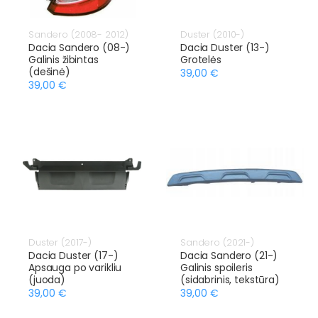
Sandero (2008- 2012)
Duster (2010-)
Dacia Sandero (08-)
Dacia Duster (13-)
Galinis žibintas
Grotelės
(dešinė)
39,00 €
39,00 €
Duster (2017-)
Sandero (2021-)
Dacia Duster (17-)
Dacia Sandero (21-)
Apsauga po varikliu
Galinis spoileris
(juoda)
(sidabrinis, tekstūra)
39,00 €
39,00 €