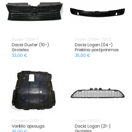
Duster (2010-)
Logan (2004- 2012)
Dacia Duster (10-)
Dacia Logan (04-)
Grotelės
Priekinis pastiprinimas
33,00 €
35,00 €
Sandero (2012-)
Logan (2021-)
Variklio apsauga
Dacia Logan (21-)
Grotelės
35,00 €