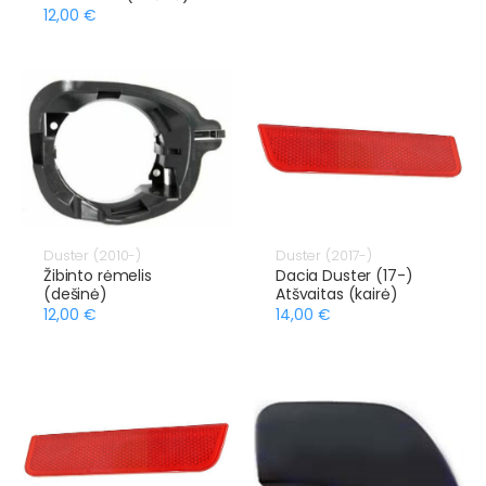
12,00 €
Duster (2010-)
Duster (2017-)
Žibinto rėmelis
Dacia Duster (17-)
(dešinė)
Atšvaitas (kairė)
12,00 €
14,00 €