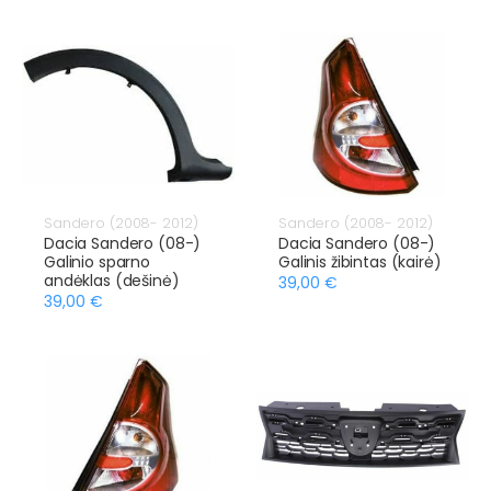
Sandero (2008- 2012)
Sandero (2008- 2012)
Dacia Sandero (08-)
Dacia Sandero (08-)
Galinio sparno
Galinis žibintas (kairė)
andėklas (dešinė)
39,00 €
39,00 €