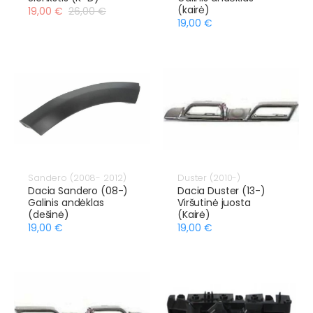
(kairė)
19,00 €
26,00 €
19,00 €
Sandero (2008- 2012)
Duster (2010-)
Dacia Sandero (08-)
Dacia Duster (13-)
Galinis andėklas
Viršutinė juosta
(dešinė)
(Kairė)
19,00 €
19,00 €