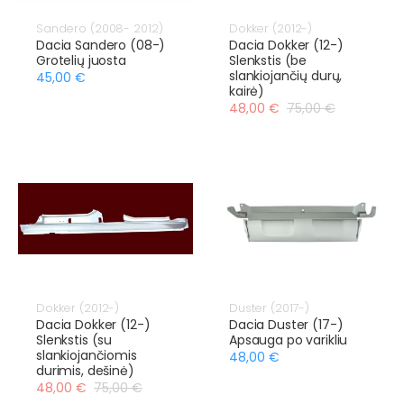
Sandero (2008- 2012)
Dokker (2012-)
Dacia Sandero (08-)
Dacia Dokker (12-)
Grotelių juosta
Slenkstis (be
slankiojančių durų,
45,00 €
kairė)
48,00 €
75,00 €
Dokker (2012-)
Duster (2017-)
Dacia Dokker (12-)
Dacia Duster (17-)
Slenkstis (su
Apsauga po varikliu
slankiojančiomis
48,00 €
durimis, dešinė)
48,00 €
75,00 €