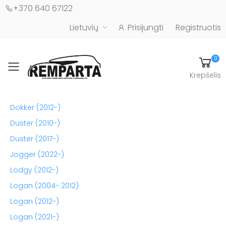
+370 640 67122
Lietuvių
Prisijungti
Registruotis
0
Toggle mobile menu
Krepšelis
Automobilių kėbulo detalės - UAB "Remparta"
Dokker (2012-)
Duster (2010-)
Duster (2017-)
Jogger (2022-)
Lodgy (2012-)
Logan (2004- 2012)
Logan (2012-)
Logan (2021-)