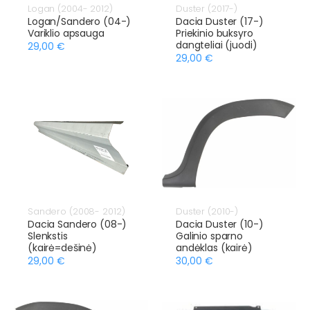
Logan (2004- 2012)
Duster (2017-)
Logan/Sandero (04-)
Dacia Duster (17-)
Variklio apsauga
Priekinio buksyro
dangteliai (juodi)
29,00 €
29,00 €
Sandero (2008- 2012)
Duster (2010-)
Dacia Sandero (08-)
Dacia Duster (10-)
Slenkstis
Galinio sparno
(kairė=dešinė)
andėklas (kairė)
29,00 €
30,00 €