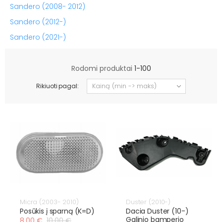
Sandero (2008- 2012)
Sandero (2012-)
Sandero (2021-)
Rodomi produktai
1-100
Rikiuoti pagal:
Micra (2003- 2010)
Duster (2010-)
Posūkis į sparną (K=D)
Dacia Duster (10-)
Galinio bamperio
8,00 €
10,00 €