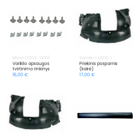
Micra (2003- 2010)
Sandero (2012-)
Variklio apsaugos
Priekinis posparnis
tvirtinimo rinkinys
(kairė)
16,00 €
17,00 €