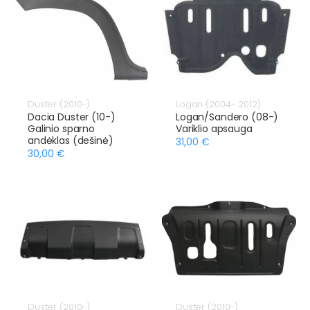
Duster (2010-)
Logan (2004- 2012)
Dacia Duster (10-)
Logan/Sandero (08-)
Galinio sparno
Variklio apsauga
andėklas (dešinė)
31,00 €
30,00 €
Duster (2010-)
Duster (2010-)