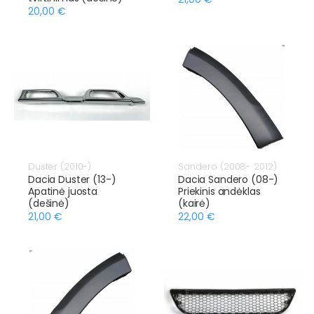
20,00 €
Duster (2010-)
Sandero (2008- 2012)
Dacia Duster (13-)
Dacia Sandero (08-)
Apatinė juosta
Priekinis andėklas
(dešinė)
(kairė)
21,00 €
22,00 €