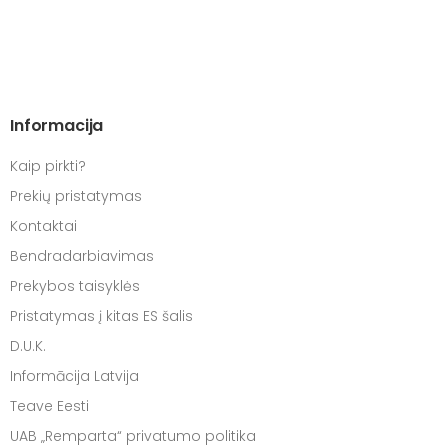
Informacija
Kaip pirkti?
Prekių pristatymas
Kontaktai
Bendradarbiavimas
Prekybos taisyklės
Pristatymas į kitas ES šalis
D.U.K.
Informācija Latvija
Teave Eesti
UAB „Remparta“ privatumo politika