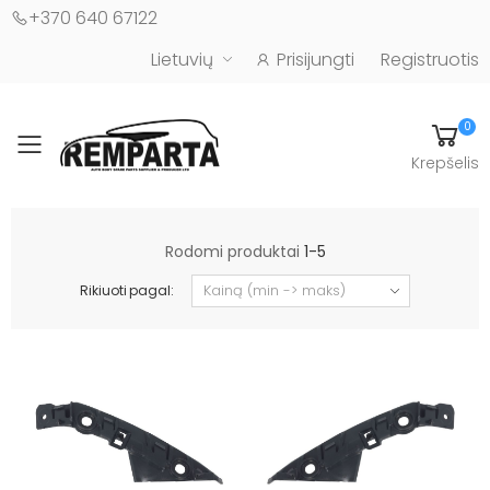
+370 640 67122
Lietuvių
Prisijungti
Registruotis
0
Toggle mobile menu
Krepšelis
Automobilių kėbulo detalės - UAB "Remparta"
Rodomi produktai
1-5
Rikiuoti pagal: