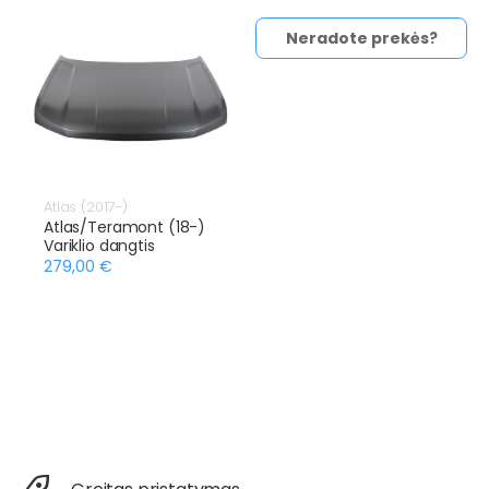
Neradote prekės?
Atlas (2017-)
Atlas/Teramont (18-)
Variklio dangtis
279,00 €