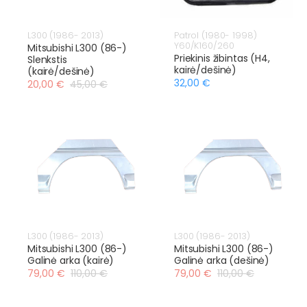
L300 (1986- 2013)
Patrol (1980- 1998)
Y60/K160/260
Mitsubishi L300 (86-)
Priekinis žibintas (H4,
Slenkstis
kairė/dešinė)
(kairė/dešinė)
32,00 €
20,00 €
45,00 €
L300 (1986- 2013)
L300 (1986- 2013)
Mitsubishi L300 (86-)
Mitsubishi L300 (86-)
Galinė arka (kairė)
Galinė arka (dešinė)
79,00 €
110,00 €
79,00 €
110,00 €