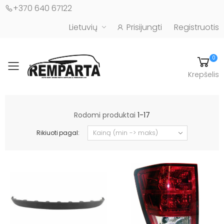
+370 640 67122
Lietuvių
Prisijungti
Registruotis
0
Toggle mobile menu
Krepšelis
Automobilių kėbulo detalės - UAB "Remparta"
Rodomi produktai
1-17
Rikiuoti pagal: