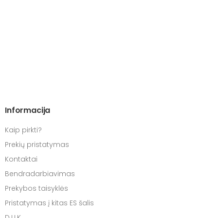
Informacija
Kaip pirkti?
Prekių pristatymas
Kontaktai
Bendradarbiavimas
Prekybos taisyklės
Pristatymas į kitas ES šalis
D.U.K.