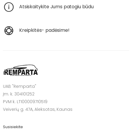
Atsiskaitykite Jums patogiu būdu
Kreipkitės- padėsime!
UAB "Remparta"
Įm. k. 304101252
PVM k. LT100009710519
Veiverių g. 47A, Aleksotas, Kaunas
Susisiekite