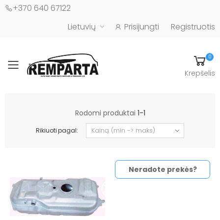
+370 640 67122
Lietuvių
Prisijungti
Registruotis
0
Toggle mobile menu
Krepšelis
Automobilių kėbulo detalės - UAB "Remparta"
Rodomi produktai
1-1
Rikiuoti pagal:
Neradote prekės?