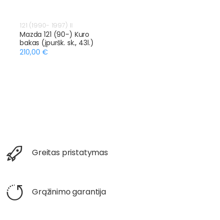
121 (1990- 1997) II
Mazda 121 (90-) Kuro
bakas (įpuršk. sk., 43l.)
210,00 €
Greitas pristatymas
Grąžinimo garantija