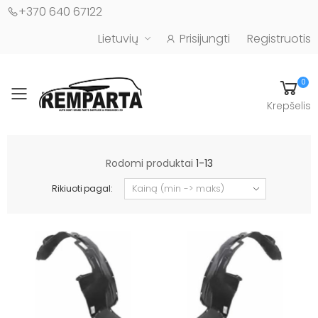
+370 640 67122
Lietuvių
Prisijungti
Registruotis
0
Toggle mobile menu
Krepšelis
Automobilių kėbulo detalės - UAB "Remparta"
Rodomi produktai
1-13
Rikiuoti pagal: