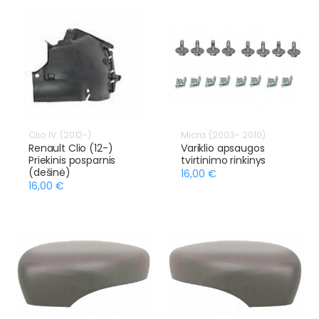
Clio IV (2012-)
Micra (2003- 2010)
Renault Clio (12-)
Variklio apsaugos
Priekinis posparnis
tvirtinimo rinkinys
(dešinė)
16,00 €
16,00 €