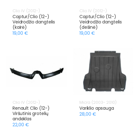
Clio IV (2012-)
Clio IV (2012-)
Captur/Clio (12-)
Captur/Clio (12-)
Veidrodžio dangtelis
Veidrodžio dangtelis
(kairė)
(dešinė)
19,00 €
19,00 €
Clio IV (2012-)
Micra (2003- 2010)
Renault Clio (12-)
Variklio apsauga
Viršutinis grotelių
28,00 €
andėklas
22,00 €