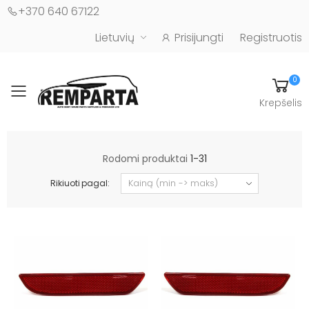
+370 640 67122
Lietuvių
Prisijungti
Registruotis
0
Toggle mobile menu
Krepšelis
Automobilių kėbulo detalės - UAB "Remparta"
Rodomi produktai
1-31
Rikiuoti pagal: