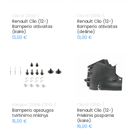
Clio IV (2012-)
Clio IV (2012-)
Renault Clio (12-)
Renault Clio (12-)
Bamperio atšvaitas
Bamperio atšvaitas
(kairė)
(dešinė)
13,00 €
13,00 €
Kangoo (2008-/2013-)
Clio IV (2012-)
Bamperio apsaugos
Renault Clio (12-)
tvirtinimo rinkinys
Priekinis posparnis
(kairė)
15,00 €
16,00 €