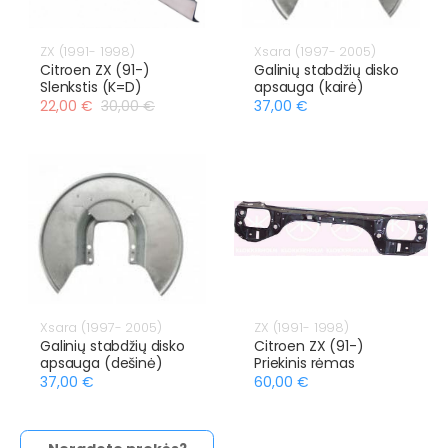
ZX (1991- 1998)
Xsara (1997- 2005)
Citroen ZX (91-)
Galinių stabdžių disko
Slenkstis (K=D)
apsauga (kairė)
22,00 €
30,00 €
37,00 €
Xsara (1997- 2005)
ZX (1991- 1998)
Galinių stabdžių disko
Citroen ZX (91-)
apsauga (dešinė)
Priekinis rėmas
37,00 €
60,00 €