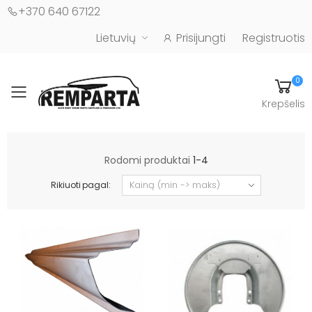
+370 640 67122
Lietuvių
Prisijungti
Registruotis
0
Toggle mobile menu
Krepšelis
Automobilių kėbulo detalės - UAB "Remparta"
Rodomi produktai
1-4
Rikiuoti pagal: