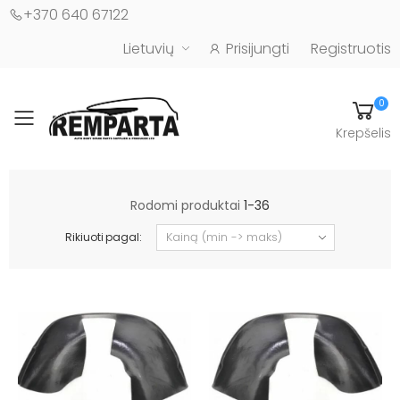
+370 640 67122
Lietuvių
Prisijungti
Registruotis
0
Toggle mobile menu
Krepšelis
Automobilių kėbulo detalės - UAB "Remparta"
Rodomi produktai
1-36
Rikiuoti pagal: