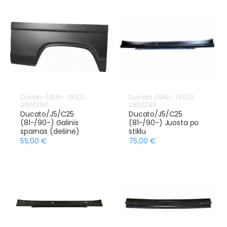
Ducato (1981- 1993)
Ducato (1981- 1993)
280/290
280/290
Ducato/J5/C25
Ducato/J5/C25
(81-/90-) Galinis
(81-/90-) Juosta po
sparnas (dešinė)
stiklu
55,00 €
75,00 €