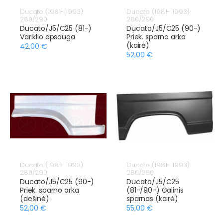
Ducato (1981- 1993)
Ducato (1981- 1993)
280/290
280/290
Ducato/J5/C25 (81-)
Ducato/J5/C25 (90-)
Variklio apsauga
Priek. sparno arka
(kairė)
42,00 €
52,00 €
Ducato (1981- 1993)
Ducato (1981- 1993)
280/290
280/290
Ducato/J5/C25 (90-)
Ducato/J5/C25
Priek. sparno arka
(81-/90-) Galinis
(dešinė)
sparnas (kairė)
52,00 €
55,00 €