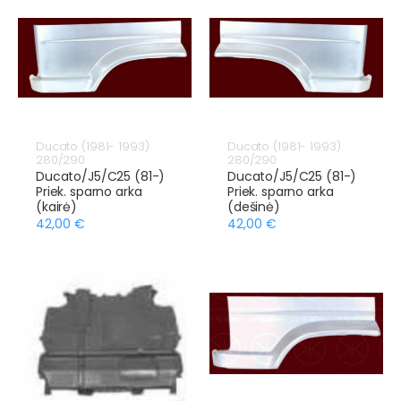
Ducato (1981- 1993)
Ducato (1981- 1993)
280/290
280/290
Ducato/J5/C25 (81-)
Ducato/J5/C25 (81-)
Priek. sparno arka
Priek. sparno arka
(kairė)
(dešinė)
42,00 €
42,00 €