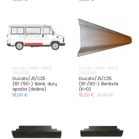
Ducato (1981- 1993)
Ducato (1981- 1993)
280/290
280/290
Ducato/J5/C25
Ducato/J5/C25
(81-/90-) Slank. durų
(81-/90-) Slenkstis
apačia (dešinė)
(K=D)
18,00 €
18,00 €
25,00 €