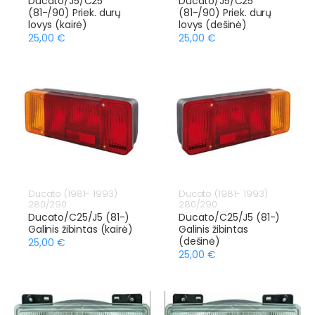
Ducato/J5/C25
Ducato/J5/C25
(81-/90) Priek. durų
(81-/90) Priek. durų
lovys (kairė)
lovys (dešinė)
25,00 €
25,00 €
Ducato (1981- 1993)
Ducato (1981- 1993)
280/290
280/290
Ducato/C25/J5 (81-)
Ducato/C25/J5 (81-)
Galinis žibintas (kairė)
Galinis žibintas
(dešinė)
25,00 €
25,00 €