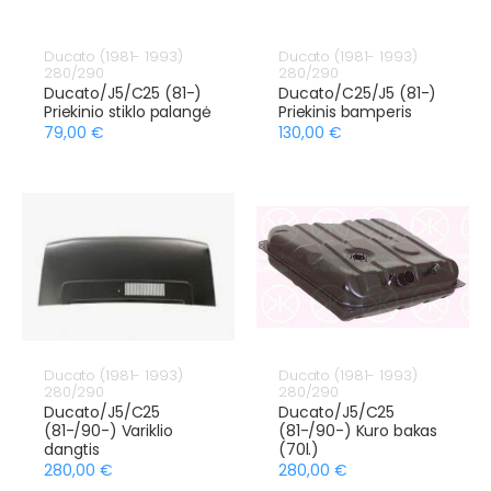
Ducato (1981- 1993)
Ducato (1981- 1993)
280/290
280/290
Ducato/J5/C25 (81-)
Ducato/C25/J5 (81-)
Priekinio stiklo palangė
Priekinis bamperis
79,00 €
130,00 €
Ducato (1981- 1993)
Ducato (1981- 1993)
280/290
280/290
Ducato/J5/C25
Ducato/J5/C25
(81-/90-) Variklio
(81-/90-) Kuro bakas
dangtis
(70l.)
280,00 €
280,00 €