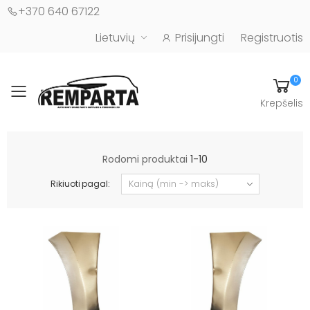
+370 640 67122
Lietuvių
Prisijungti
Registruotis
0
Toggle mobile menu
Krepšelis
Automobilių kėbulo detalės - UAB "Remparta"
Rodomi produktai
1-10
Rikiuoti pagal: