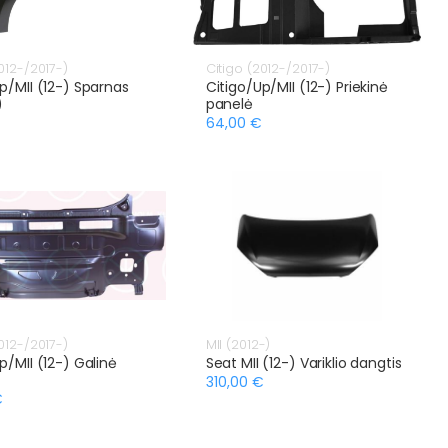
012-/2017-)
Citigo (2012-/2017-)
p/MII (12-) Sparnas
Citigo/Up/MII (12-) Priekinė
)
panelė
64,00 €
012-/2017-)
MII (2012-)
p/MII (12-) Galinė
Seat MII (12-) Variklio dangtis
310,00 €
€