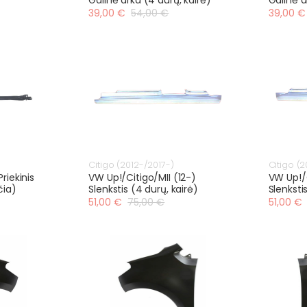
39,00 €
54,00 €
39,00 €
Citigo (2012-/2017-)
Citigo (2
riekinis
VW Up!/Citigo/MII (12-)
VW Up!/C
čia)
Slenkstis (4 durų, kairė)
Slenksti
51,00 €
75,00 €
51,00 €