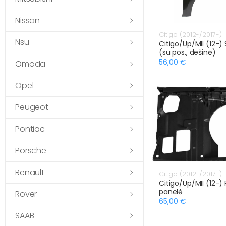
Nissan
Citigo (2012-/2017-)
Nsu
Citigo/Up/MII (12-)
(su pos., dešinė)
56,00 €
Omoda
Opel
Peugeot
Pontiac
Porsche
Renault
Citigo (2012-/2017-)
Citigo/Up/MII (12-) 
panelė
Rover
65,00 €
SAAB