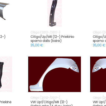
Citigo (2012-/2017-)
Citigo (2
12-)
Citigo/Up/MII (12-) Priekinio
Citigo/U
sparno dalis (kairė)
sparno d
35,00 €
35,00 €
Citigo (2012-/2017-)
Citigo (2
Priekinė
VW Up!/Citigo/MII (12-)
VW Up!/C
Galinė arka (4 durų, kairė)
Galinė a