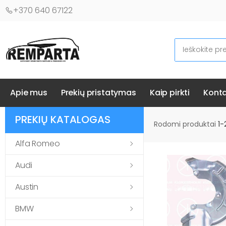
+370 640 67122
Ieškoti
Automobilių kėbulo detalės - UAB "Remparta"
Apie mus
Prekių pristatymas
Kaip pirkti
Konta
PREKIŲ KATALOGAS
Rodomi produktai
1-
Alfa Romeo
Audi
Austin
BMW