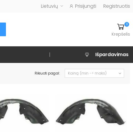
Lietuvių
Prisijungti
Registruotis
0
Krepšelis
Išpardavimas
Rikiuoti pagal: