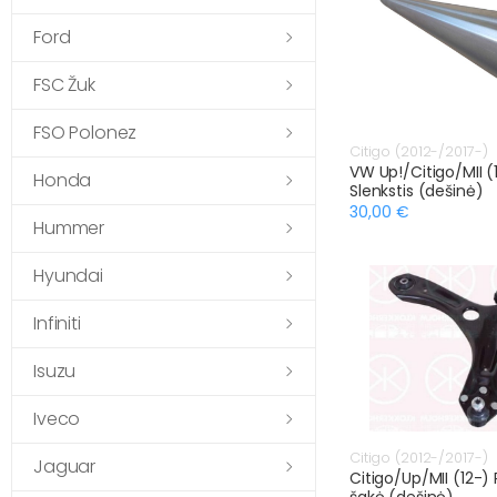
Ford
FSC Žuk
FSO Polonez
Citigo (2012-/2017-)
VW Up!/Citigo/MII (
Honda
Slenkstis (dešinė)
30,00 €
Hummer
Hyundai
Infiniti
Isuzu
Iveco
Citigo (2012-/2017-)
Jaguar
Citigo/Up/MII (12-) 
šakė (dešinė)