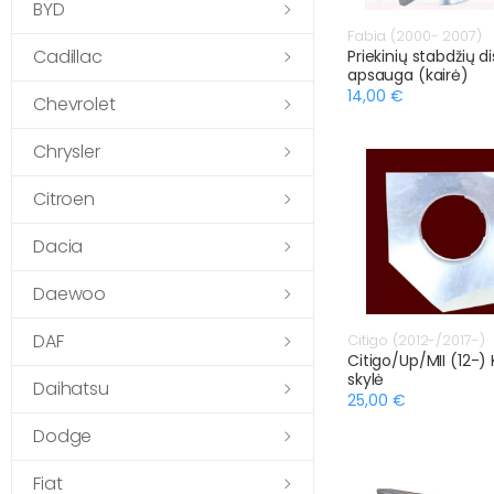
BYD
Fabia (2000- 2007)
Cadillac
Priekinių stabdžių d
apsauga (kairė)
14,00 €
Chevrolet
Chrysler
Citroen
Dacia
Daewoo
DAF
Citigo (2012-/2017-)
Citigo/Up/MII (12-)
skylė
Daihatsu
25,00 €
Dodge
Fiat