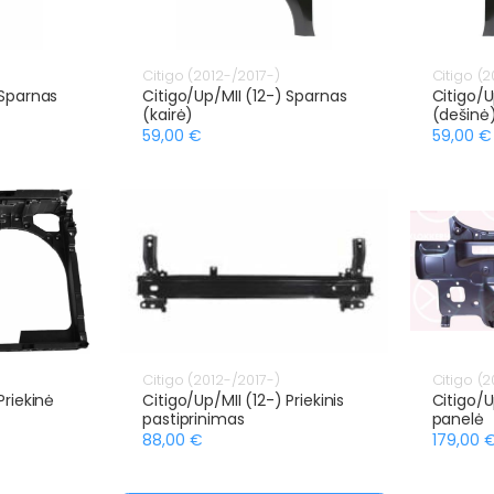
Citigo (2012-/2017-)
Citigo (2
 Sparnas
Citigo/Up/MII (12-) Sparnas
Citigo/U
(kairė)
(dešinė
59,00 €
59,00 €
Citigo (2012-/2017-)
Citigo (2
Priekinė
Citigo/Up/MII (12-) Priekinis
Citigo/U
pastiprinimas
panelė
88,00 €
179,00 