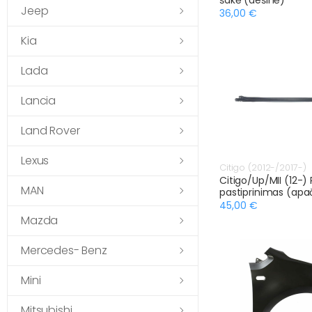
Jeep
36,00 €
Kia
Lada
Lancia
Land Rover
Lexus
Citigo (2012-/2017-)
Citigo/Up/MII (12-) P
MAN
pastiprinimas (apa
45,00 €
Mazda
Mercedes- Benz
Mini
Mitsubishi