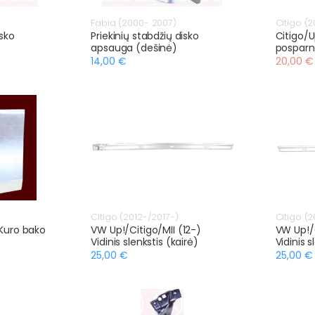
Fabia (2000- 2007)
Citigo (2
isko
Priekinių stabdžių disko
Citigo/U
apsauga (dešinė)
posparni
14,00 €
20,00 €
Citigo (2012-/2017-)
Citigo (2
 Kuro bako
VW Up!/Citigo/MII (12-)
VW Up!/C
Vidinis slenkstis (kairė)
Vidinis 
25,00 €
25,00 €