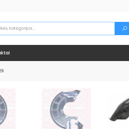
ktai
29