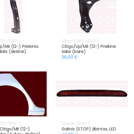
012-/2017-)
Citigo (2012-/2017-)
p/MII (12-) Priekinio
Citigo/Up/MII (12-) Priekinė
alis (dešinė)
šakė (kairė)
36,00 €
012-/2017-)
Sharan (2010-)
itigo/MII (12-)
Galinis (STOP) žibintas, LED
rka (4 durų, dešinė)