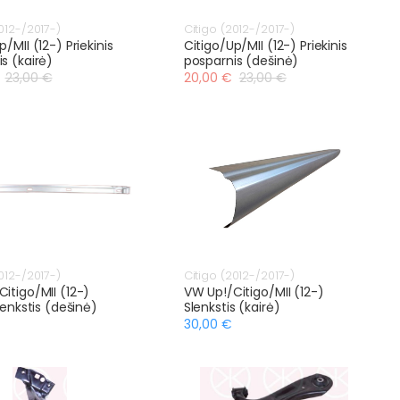
012-/2017-)
Citigo (2012-/2017-)
p/MII (12-) Priekinis
Citigo/Up/MII (12-) Priekinis
s (kairė)
posparnis (dešinė)
23,00 €
20,00 €
23,00 €
012-/2017-)
Citigo (2012-/2017-)
itigo/MII (12-)
VW Up!/Citigo/MII (12-)
slenkstis (dešinė)
Slenkstis (kairė)
30,00 €