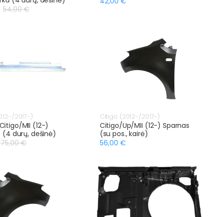
42,00 €
54,00 €
012-/2017-)
Citigo (2012-/2017-)
itigo/MII (12-)
Citigo/Up/MII (12-) Sparnas
s (4 durų, dešinė)
(su pos., kairė)
75,00 €
56,00 €