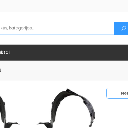
ktai
2
Ne