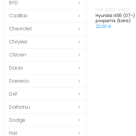
BYD
iX55 (2007- 2012)
Cadillac
Hyundai iX55 (07-) P
posparnis (kairė)
22,00 €
Chevrolet
Chrysler
Citroen
Dacia
Daewoo
DAF
Daihatsu
Dodge
Fiat