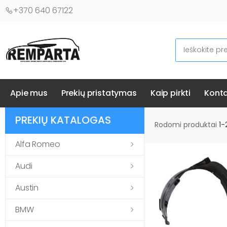
+370 640 67122
Ieškoti
Automobilių kėbulo detalės - UAB "Remparta"
Apie mus
Prekių pristatymas
Kaip pirkti
Konta
PREKIŲ KATALOGAS
Rodomi produktai
1-
Alfa Romeo
Audi
Austin
BMW