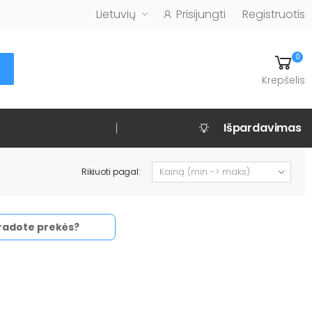
Lietuvių
Prisijungti
Registruotis
0
Krepšelis
Išpardavimas
Rikiuoti pagal:
radote prekės?