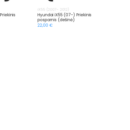
iX55 (2007- 2012)
riekinis
Hyundai iX55 (07-) Priekinis
posparnis (dešinė)
22,00 €