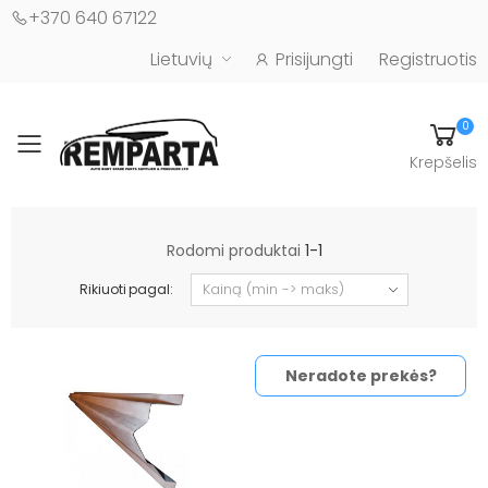
+370 640 67122
Lietuvių
Prisijungti
Registruotis
0
Toggle mobile menu
Krepšelis
Automobilių kėbulo detalės - UAB "Remparta"
Rodomi produktai
1-1
Rikiuoti pagal:
Neradote prekės?