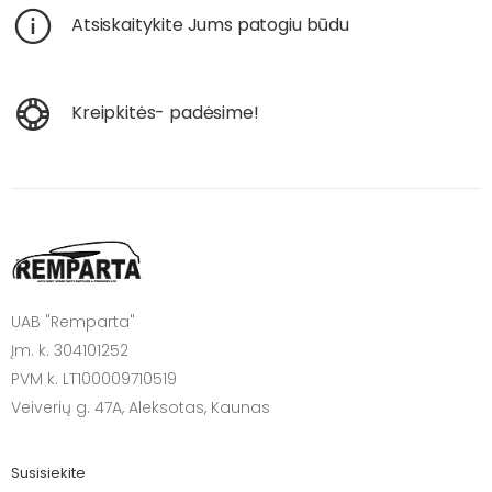
Atsiskaitykite Jums patogiu būdu
Kreipkitės- padėsime!
UAB "Remparta"
Įm. k. 304101252
PVM k. LT100009710519
Veiverių g. 47A, Aleksotas, Kaunas
Susisiekite