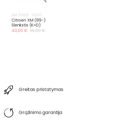
XM (1989- 2000)
Citroen XM (89-)
Slenkstis (K=D)
40,00 €
55,00 €
Greitas pristatymas
Grąžinimo garantija