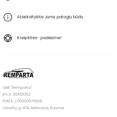
Atsiskaitykite Jums patogiu būdu
Kreipkitės- padėsime!
UAB "Remparta"
Įm. k. 304101252
PVM k. LT100009710519
Veiverių g. 47A, Aleksotas, Kaunas