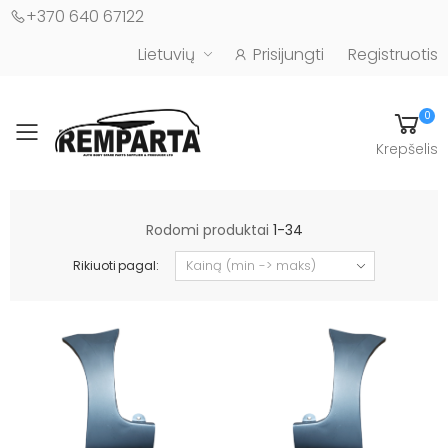
+370 640 67122
Lietuvių
Prisijungti
Registruotis
0
Toggle mobile menu
Krepšelis
Automobilių kėbulo detalės - UAB "Remparta"
Rodomi produktai
1-34
Rikiuoti pagal: